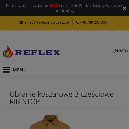
Darmowa dostawa już od
1000zł
na terenie Polski! (dotyczy wybranych
produktów)
sklep@reflex-nowysacz.pl
+48 789 205 305
(PUSTY)
Ubranie koszarowe 3 częściowe
RIB-STOP