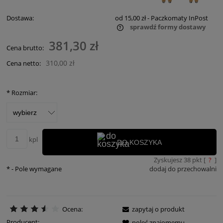
Dostawa:
od 15,00 zł
- Paczkomaty InPost
sprawdź formy dostawy
Cena nie zawiera ewentualnych kosztów płatności
381,30 zł
Cena brutto:
310,00 zł
Cena netto:
*
Rozmiar:
kpl
DO KOSZYKA
Zyskujesz
38
pkt [
?
]
*
- Pole wymagane
dodaj do przechowalni
Ocena:
zapytaj o produkt
Producent:
poleć znajomemu