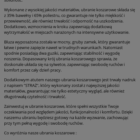
solidność.
Wykonane z wysokiej jakości materiałów, ubranie koszarowe składa się
z 35% bawełny i 65% poliestru, co gwarantuje nie tylko miękkość i
przewiewność, ale również trwałość i odporność na uszkodzenia.
Dodatkowo, wzmocnienia w kroku zapewniają dodatkową
wytrzymałość w miejscach narażonych na intensywne użytkowanie.
Bluza wyposażona została w mocny, gruby zamek, który gwarantuje
łatwe i pewne zapięcie nawet w trudnych warunkach. Natomiast
spodnie posiadają dwa guziki, zapewniając stabilność i wygodę
noszenia. Dopasowany krój ubrania koszarowego sprawia, że
doskonale układa się na sylwetce, zapewniając swobodę ruchów i
komfort przez cały dzień pracy.
Dodatkowym atutem naszego ubrania koszarowego jest trwały nadruk
z napisem "STRAŻ", który wykonany został z najwyższej jakości
materiałów, gwarantując nie tylko estetyczny wygląd, ale również
długotrwałą czytelność i trwałość.
Zainwestuj w ubranie koszarowe, które spełni wszystkie Twoje
oczekiwania pod względem jakości, funkcjonalności i komfortu. Dzięki
naszemu ubraniu będziesz gotowy na każde wyzwanie, zachowując
przy tym pełną wygodę i swobodę ruchów.
Co wyróżnia nasze ubrania koszarowe :