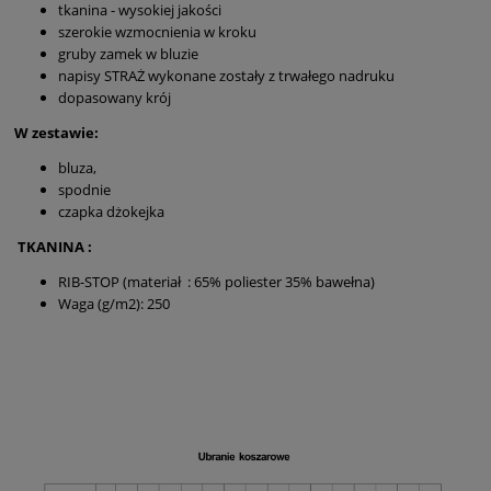
tkanina - wysokiej jakości
szerokie wzmocnienia w kroku
gruby zamek w bluzie
napisy STRAŻ wykonane zostały z trwałego nadruku
dopasowany krój
W zestawie:
bluza,
spodnie
czapka dżokejka
TKANINA :
RIB-STOP (materiał : 65% poliester 35% bawełna)
Waga (g/m2): 250