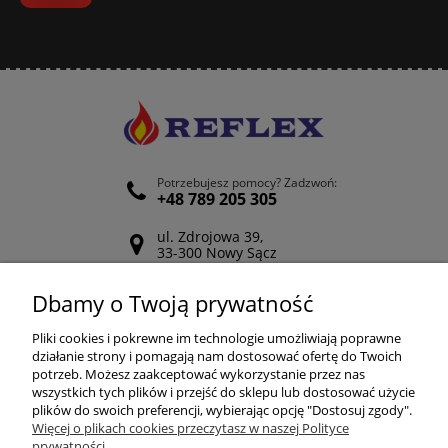
Potrzebujesz pomocy? Zadzwoń:
+48 789 205 305
ul. Zdrojowa 39,
33-300 Nowy Sącz
Odwiedź nasz Facebook
Dbamy o Twoją prywatność
POMOC
Pliki cookies i pokrewne im technologie umożliwiają poprawne
działanie strony i pomagają nam dostosować ofertę do Twoich
potrzeb. Możesz zaakceptować wykorzystanie przez nas
wszystkich tych plików i przejść do sklepu lub dostosować użycie
ZAKUPY
plików do swoich preferencji, wybierając opcję "Dostosuj zgody".
Więcej o plikach cookies przeczytasz w naszej Polityce
prywatności.