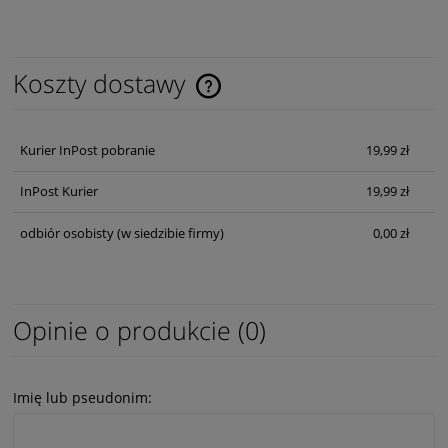
Koszty dostawy
Cena nie zawiera ewentualnych kosztów płatności
Kurier InPost pobranie
19,99 zł
InPost Kurier
19,99 zł
odbiór osobisty
(w siedzibie firmy)
0,00 zł
Opinie o produkcie (0)
Imię lub pseudonim: