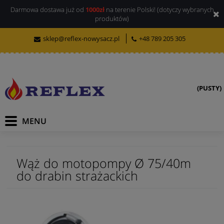
Darmowa dostawa już od
1000zł
na terenie Polski! (dotyczy wybranych
produktów)
sklep@reflex-nowysacz.pl
+48 789 205 305
(PUSTY)
Wąż do motopompy Ø 75/40m
do drabin strażackich