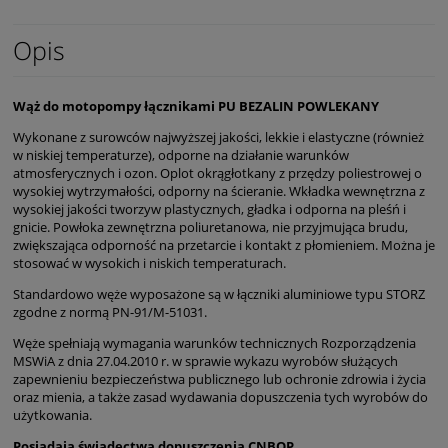
Opis
Wąż do motopompy łącznikami PU BEZALIN POWLEKANY
Wykonane z surowców najwyższej jakości, lekkie i elastyczne (również
w niskiej temperaturze), odporne na działanie warunków
atmosferycznych i ozon. Oplot okrągłotkany z przędzy poliestrowej o
wysokiej wytrzymałości, odporny na ścieranie. Wkładka wewnętrzna z
wysokiej jakości tworzyw plastycznych, gładka i odporna na pleśń i
gnicie. Powłoka zewnętrzna poliuretanowa, nie przyjmująca brudu,
zwiększająca odporność na przetarcie i kontakt z płomieniem. Można je
stosować w wysokich i niskich temperaturach.
Standardowo węże wyposażone są w łączniki aluminiowe typu STORZ
zgodne z normą PN-91/M-51031.
Węże spełniają wymagania warunków technicznych Rozporządzenia
MSWiA z dnia 27.04.2010 r. w sprawie wykazu wyrobów służących
zapewnieniu bezpieczeństwa publicznego lub ochronie zdrowia i życia
oraz mienia, a także zasad wydawania dopuszczenia tych wyrobów do
użytkowania.
Posiadają świadectwa dopuszczenia CNBOP.