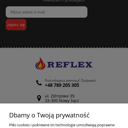
zapisz się
Potrzebujesz pomocy? Zadzwoń:
+48 789 205 305
ul. Zdrojowa 39,
33-300 Nowy Sącz
Odwiedź nasz Facebook
Dbamy o Twoją prywatność
POMOC
Pliki cookies i pokrewne im technologie umożliwiają poprawne