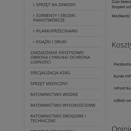
Czas świec
SPRZĘT NA ZAWODY
Stopień oc
SORBENTY I ŚRODKI
Możliwość
PIANOTWÓRCZE
PILARKI/PRZECINARKI
KSIĄŻKI I DRUKI
Koszt
ZARZĄDZANIE KRYZYSOWE/
OBRONA CYWILNA/ OCHRONA
LUDNOŚCI
Paczkoma
SPECJALIZACJA KSRG
Kurier In
SPRZĘT MEDYCZNY
InPost Ku
RATOWNICTWO WODNE
odbiór os
RATOWNICTWO WYSOKOŚCIOWE
RATOWNICTWO DROGOWE I
TECHNICZNE
Opini