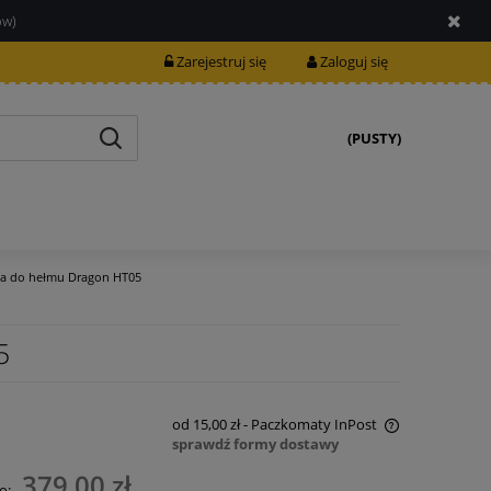
ów)
Zarejestruj się
Zaloguj się
(PUSTY)
a do hełmu Dragon HT05
5
od 15,00 zł
- Paczkomaty InPost
sprawdź formy dostawy
Cena nie zawiera ewentualnych kosztów
379,00 zł
o: