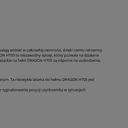
ą widzieć w całkowitej ciemności, dzięki czemu ratownicy
 HT05 to niezawodny sprzęt, który pozwala na działanie
 strażackie na hełm DRAGON HT05 są odporne na uszkodzenia,
ym. Ta niezwykła latarka do hełmu DRAGON HT05 jest
do sygnalizowania pozycji użytkownika w sytuacjach