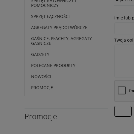
SPRZĘT RATOWNICZY I
POMOCNICZY
SPRZĘT ŁĄCZNOŚCI
Imię lub 
AGREGATY PRĄDOTWÓRCZE
GAŚNICE, PŁACHTY, AGREGATY
Twoja opi
GAŚNICZE
GADŻETY
POLECANE PRODUKTY
NOWOŚCI
PROMOCJE
wyślij
Promocje