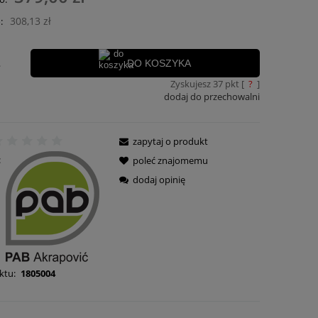
płatności
308,13 zł
:
.
DO KOSZYKA
Zyskujesz
37
pkt [
?
]
dodaj do przechowalni
zapytaj o produkt
:
poleć znajomemu
dodaj opinię
ktu:
1805004