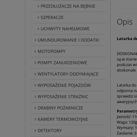
PRZEDŁUŻACZE NA BĘBNIE
SZPERACZE
Opis
UCHWYTY NAHEŁMOWE
Latarka 
UMUNDUROWANIE I DODATKI
MOTOPOMPY
DOSKONAŁA 
są w stani
POMPY ZANURZENIOWE
podczas wi
doskonale 
WENTYLATORY ODDYMIAJĄCE
WYPOSAŻENIE POJAZDÓW
Latarka d
odporna na
sprawdzi s
WYPOSAŻENIE STRAŻNIC
awaryjnych
DRABINY POŻARNICZE
Parametry
Jasność: 1
KAMERY TERMOWIZYJNE
Waga: 120g 
Wymiary: 
DETEKTORY
Zasilanie: 