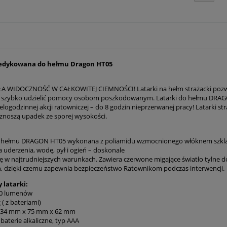
dedykowana do hełmu Dragon HT05
WIDOCZNOŚĆ W CAŁKOWITEJ CIEMNOŚCI! Latarki na hełm strażacki pozwalaj
e szybko udzielić pomocy osobom poszkodowanym. Latarki do hełmu DRAGON
elogodzinnej akcji ratowniczej – do 8 godzin nieprzerwanej pracy! Latarki
znoszą upadek ze sporej wysokości.
o hełmu DRAGON HT05 wykonana z poliamidu wzmocnionego włóknem szklan
 uderzenia, wodę, pył i ogień – doskonale
ię w najtrudniejszych warunkach. Zawiera czerwone migające światło tylne 
, dzięki czemu zapewnia bezpieczeństwo Ratownikom podczas interwencji.
 latarki:
10 lumenów
( z bateriami)
134 mm x 75 mm x 62 mm
3 baterie alkaliczne, typ AAA