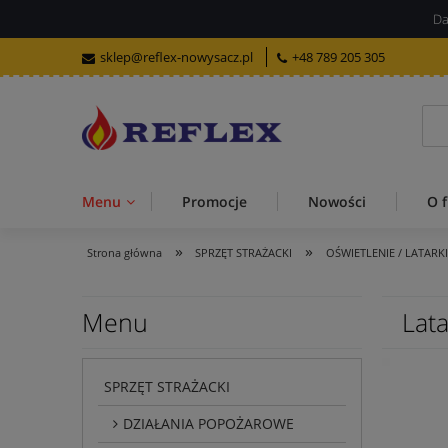
Da
sklep@reflex-nowysacz.pl
+48 789 205 305
Menu
Promocje
Nowości
O f
»
»
Strona główna
SPRZĘT STRAŻACKI
OŚWIETLENIE / LATARK
Menu
Lat
SPRZĘT STRAŻACKI
DZIAŁANIA POPOŻAROWE