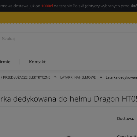
rmowa dostawa już od
1000zł
na terenie Polski! (dotyczy wybranych produkt
irmie
Kontakt
»
»
I / PRZEDŁUŻACZE ELEKTRYCZNE
LATARKI NAHEŁMOWE
Latarka dedykowan
arka dedykowana do hełmu Dragon HT0
Dostawa:
Cena brutt