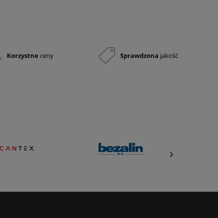
430,50 zł
1 420,65 zł
350,00 zł
1 155,00 zł
Korzystne
ceny
Sprawdzona
jakość