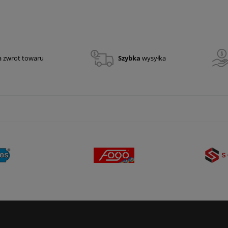
340,00 zł
276,42 zł
a zwrot towaru
Szybka
wysyłka