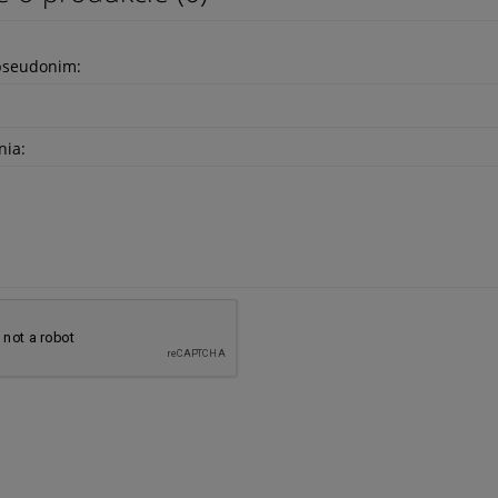
pseudonim:
nia: