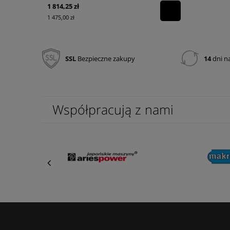
1 814,25 zł
160,00 zł
1 475,00 zł
130,08 zł
SSL
Bezpieczne zakupy
14
dni n
Współpracują z nami