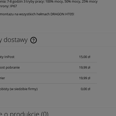
enia: 7-8 godzin 3 tryby pracy: 100% mocy, 50% mocy, 25% mocy
hrony: IP67
 montażu na wszystkich hełmach DRAGON HT05!
y dostawy
Cena nie zawiera ewentualnych kosztów
ty InPost
15,00 zł
płatności
Post pobranie
19,99 zł
rier
19,99 zł
obisty
(w siedzibie firmy)
0,00 zł
e o produkcie (0)