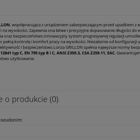
ILLON
, współpracująca z urządzeniem zabezpieczającym przed upadkiem z w
h na wysokości. Zapewnia ona łatwe i precyzyjne dopasowanie długości do 
a oraz bezpieczeństwo.Innowacyjny system progresywnej regulacji umożliwi
c pełną kontrolę i komfort pracy na wysokości. Niezależnie od konfigurac
fektywność i bezpieczeństwo.Lonża GRILLON spełnia najwyższe normy bezpie
 12841 typ C, EN 795 typ B i C, ANSI Z359.3, CSA Z259.11, EAC
. Gwarantuje
stwo użytkowania.
e o produkcie (0)
pseudonim: