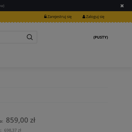
ów)
Zarejestruj się
Zaloguj się
(PUSTY)
859,00 zł
o:
698,37 zł
: