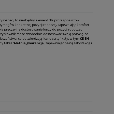
ysokości, to niezbędny element dla profesjonalistów
wymogów konkretnej pozycji roboczej, zapewniając komfort
a precyzyjne dostosowanie lonży do pozycji roboczej,
ji użytkownik może swobodnie dostosować swoją pozycję, co
czeństwa, co potwierdzają liczne certyfikaty, w tym
CE EN
my także
3-letnią gwarancję,
zapewniając pełną satysfakcję i