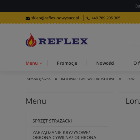
Da
sklep@reflex-nowysacz.pl
+48 789 205 305
Menu
Promocje
Nowości
O f
»
»
Strona główna
RATOWNICTWO WYSOKOŚCIOWE
LONŻE
Menu
Lon
SPRZĘT STRAŻACKI
ZARZĄDZANIE KRYZYSOWE/
OBRONA CYWILNA/ OCHRONA