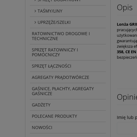
Opis
TAŚMY/LINY
UPRZĘŻE/SZELKI
Lonża GR
pracującyc
RATOWNICTWO DROGOWE I
użytkowani
TECHNICZNE
gwarantują
zwiększa e
SPRZĘT RATOWNICZY I
358, CE EN
POMOCNICZY
bezpieczeń
SPRZĘT ŁĄCZNOŚCI
AGREGATY PRĄDOTWÓRCZE
GAŚNICE, PŁACHTY, AGREGATY
GAŚNICZE
Opini
GADŻETY
POLECANE PRODUKTY
Imię lub 
NOWOŚCI