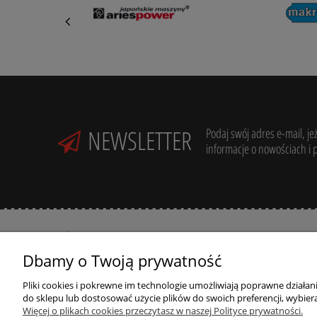
NEWSLETTER
Podaj swój adres e-mail, je
informacje o nowościach i 
Dbamy o Twoją prywatność
Pliki cookies i pokrewne im technologie umożliwiają poprawne działa
R
Potrzebujesz pomocy? Zadzwoń:
do sklepu lub dostosować użycie plików do swoich preferencji, wybiera
+48 789 205 305
R
Więcej o plikach cookies przeczytasz w naszej Polityce prywatności.