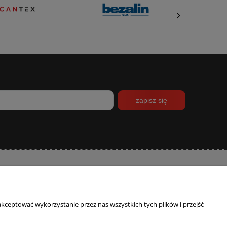
zapisz się
INFORMACJE
O NAS
kceptować wykorzystanie przez nas wszystkich tych plików i przejść
Polityka prywatności
Kontakt
Program lojalnościowy
Blog