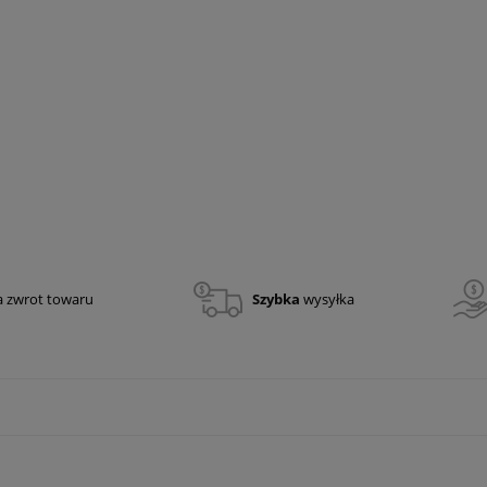
– 8
Latarka sygnalizacyjna Flagger LED
99,00 zł
80,49 zł
a zwrot towaru
Szybka
wysyłka