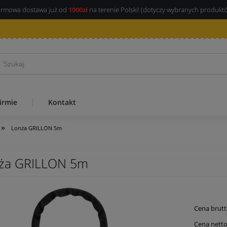
rmowa dostawa już od
1000zł
na terenie Polski! (dotyczy wybranych produkt
irmie
Kontakt
»
Lonża GRILLON 5m
ża GRILLON 5m
Cena brutt
Cena netto