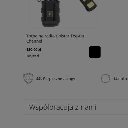
Torba na radio Holster Tee-Uu
Topór PAL 
Channel
130,00 zł
1 035,05 zł
105,69 zł
841,50 zł
SSL
Bezpieczne zakupy
14
dni n
Współpracują z nami