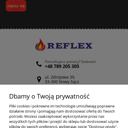
zapisz się
Potrzebujesz pomocy? Zadzwoń:
+48 789 205 305
ul. Zdrojowa 39,
33-300 Nowy Sącz
Odwiedź nasz Facebook
Dbamy o Twoją prywatność
POMOC
Pliki cookies i pokrewne im technologie umożliwiają poprawne
działanie strony i pomagają nam dostosować ofertę do Twoich
potrzeb. Możesz zaakceptować wykorzystanie przez nas
wszystkich tych plików i przejść do sklepu lub dostosować użycie
ZAKUPY
plików do swoich preferencji, wybierając opcję "Dostosuj zgody".