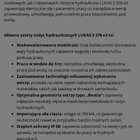
osobowych, jak i ciężarowych. Nożyce hydrauliczne LUKAS S 378 e3
zapewniają identyczne siły i parametry pracy co narzędzia w wersji
przewodowej, umożliwiając jednocześnie pracę bezpośrednio pod
wodą.
Główne zalety nożyc hydraulicznych LUKAS S 378 e3 to:
Niekwestionowana mobilność:
brak konieczności stosowania
węży hydraulicznych zapewnia wygodę i swobodę ruchu
podczas pracy.
Praca w wodzie do 3 m:
narzędzia umożliwiają swobodną
pracę pod wodą, co znacznie rozszerza ich zakres zastosowań.
Zastosowanie technologii odkuwanej wykonania
ostrzy:
pozwala na cięcie nawet najbardziej wymagających
materiałów, takich jak zawiasy w drzwiach samochodu.
Optymalna geometria ostrzy typu „Bestia”:
zapewnia
najlepsze rezultaty cięcia w klasie bezprzewodowych nożyc
hydraulicznych.
Imponująca siła cięcia:
osiąga aż 760 kN, co gwarantuje
skuteczność nawet w przypadku bardzo trudnych zadań.
Stopień ochrony IP 58:
zapewnia odporność na wodę i pył, co
sprawia, że narzędzia są idealne do pracy w trudnych
warunkach.