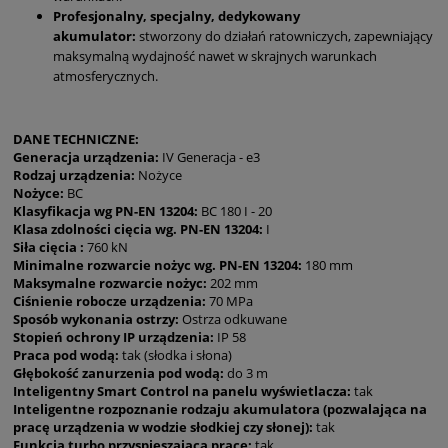
Profesjonalny, specjalny, dedykowany
akumulator:
stworzony do działań ratowniczych, zapewniający
maksymalną wydajność nawet w skrajnych warunkach
atmosferycznych.
DANE TECHNICZNE:
Generacja urządzenia:
IV Generacja - e3
Rodzaj urządzenia:
Nożyce
Nożyce:
BC
Klasyfikacja wg PN-EN 13204:
BC 180 I - 20
Klasa zdolności cięcia wg. PN-EN 13204:
I
Siła cięcia :
760 kN
Minimalne rozwarcie nożyc wg. PN-EN 13204:
180 mm
Maksymalne rozwarcie nożyc:
202 mm
Ciśnienie robocze urządzenia:
70 MPa
Sposób wykonania ostrzy:
Ostrza odkuwane
Stopień ochrony IP urządzenia:
IP 58
Praca pod wodą:
tak (słodka i słona)
Głębokość zanurzenia pod wodą:
do 3 m
Inteligentny Smart Control na panelu wyświetlacza:
tak
Inteligentne rozpoznanie rodzaju akumulatora (pozwalająca na
pracę urządzenia w wodzie słodkiej czy słonej):
tak
Funkcja turbo przyspieszająca pracę:
tak