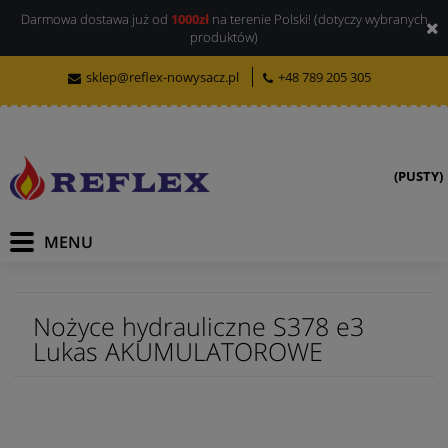
Darmowa dostawa już od
1000zł
na terenie Polski! (dotyczy wybranych
produktów)
sklep@reflex-nowysacz.pl
+48 789 205 305
(PUSTY)
Nożyce hydrauliczne S378 e3
Lukas AKUMULATOROWE