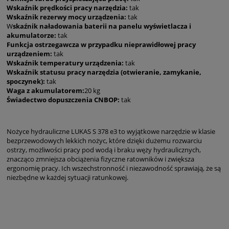
Wskaźnik prędkości pracy narzędzia:
tak
Wskaźnik rezerwy mocy urządzenia:
tak
W
skaźnik naładowania baterii na panelu wyświetlacza i
akumulatorze:
tak
Funkcja ostrzegawcza w przypadku nieprawidłowej pracy
urządzeniem:
tak
Wskaźnik temperatury urządzenia:
tak
Wskaźnik statusu pracy narzędzia (otwieranie, zamykanie,
spoczynek):
tak
Waga z akumulatorem:
20 kg
Świadectwo dopuszczenia CNBOP:
tak
Nożyce hydrauliczne LUKAS S 378 e3 to wyjątkowe narzędzie w klasie
bezprzewodowych lekkich nożyc, które dzięki dużemu rozwarciu
ostrzy, możliwości pracy pod wodą i braku węży hydraulicznych,
znacząco zmniejsza obciążenia fizyczne ratowników i zwiększa
ergonomię pracy. Ich wszechstronność i niezawodność sprawiają, że są
niezbędne w każdej sytuacji ratunkowej.