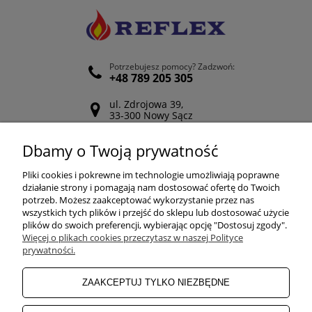
Potrzebujesz pomocy? Zadzwoń:
+48 789 205 305
ul. Zdrojowa 39,
33-300 Nowy Sącz
Odwiedź nasz Facebook
Dbamy o Twoją prywatność
POMOC
Pliki cookies i pokrewne im technologie umożliwiają poprawne
działanie strony i pomagają nam dostosować ofertę do Twoich
potrzeb. Możesz zaakceptować wykorzystanie przez nas
wszystkich tych plików i przejść do sklepu lub dostosować użycie
ZAKUPY
plików do swoich preferencji, wybierając opcję "Dostosuj zgody".
Więcej o plikach cookies przeczytasz w naszej Polityce
prywatności.
MOJE KONTO
ZAAKCEPTUJ TYLKO NIEZBĘDNE