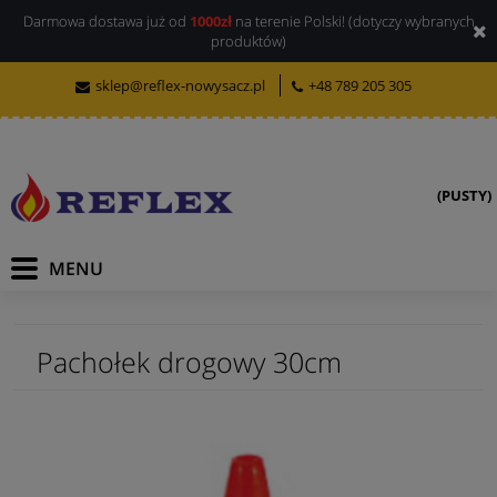
Darmowa dostawa już od
1000zł
na terenie Polski! (dotyczy wybranych
produktów)
sklep@reflex-nowysacz.pl
+48 789 205 305
(PUSTY)
Pachołek drogowy 30cm