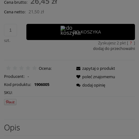
26,45 zł
Cena brutto:
21,50 zł
Cena netto:
DO KOSZYKA
szt.
Zyskujesz
2
pkt [
?
]
dodaj do przechowalni
Ocena:
zapytaj o produkt
Producent:
-
poleć znajomemu
Kod produktu:
1906005
dodaj opinię
SKU:
Opis