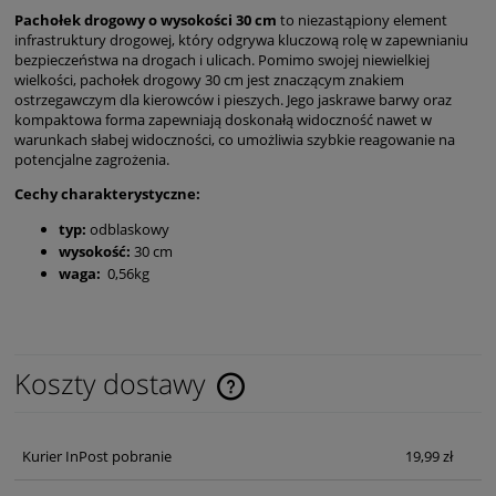
Pachołek drogowy o wysokości 30 cm
to niezastąpiony element
infrastruktury drogowej, który odgrywa kluczową rolę w zapewnianiu
bezpieczeństwa na drogach i ulicach. Pomimo swojej niewielkiej
wielkości, pachołek drogowy 30 cm jest znaczącym znakiem
ostrzegawczym dla kierowców i pieszych. Jego jaskrawe barwy oraz
kompaktowa forma zapewniają doskonałą widoczność nawet w
warunkach słabej widoczności, co umożliwia szybkie reagowanie na
potencjalne zagrożenia.
Cechy charakterystyczne:
typ:
odblaskowy
wysokość:
30 cm
waga:
0,56kg
Koszty dostawy
Cena nie zawiera ewentualnych kosztów płatności
Kurier InPost pobranie
19,99 zł