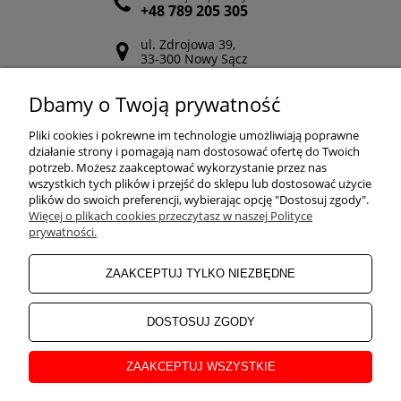
+48 789 205 305
ul. Zdrojowa 39,
33-300 Nowy Sącz
Odwiedź nasz Facebook
Dbamy o Twoją prywatność
POMOC
Pliki cookies i pokrewne im technologie umożliwiają poprawne
działanie strony i pomagają nam dostosować ofertę do Twoich
potrzeb. Możesz zaakceptować wykorzystanie przez nas
wszystkich tych plików i przejść do sklepu lub dostosować użycie
ZAKUPY
plików do swoich preferencji, wybierając opcję "Dostosuj zgody".
Więcej o plikach cookies przeczytasz w naszej Polityce
prywatności.
MOJE KONTO
ZAAKCEPTUJ TYLKO NIEZBĘDNE
INFORMACJE
DOSTOSUJ ZGODY
ZAAKCEPTUJ WSZYSTKIE
O NAS