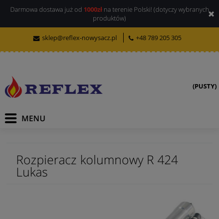
Darmowa dostawa już od
1000zł
na terenie Polski! (dotyczy wybranych
produktów)
sklep@reflex-nowysacz.pl
+48 789 205 305
(PUSTY)
Rozpieracz kolumnowy R 424
Lukas