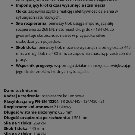
Imponujący krótki czas wysunięcia i zsunięcia
tłoka:
zapewnia szybką reakcję i efektywność działania w
sytuacjach ratunkowych.
Siła rozpierania:
pierwszy tłok osiąga imponującą siłę
rozpierania aż 269 kN, natomiast drugi tłok - 134 kN, co
gwarantuje skuteczność nawet w przypadku silnie
uszkodzonych pojazdów.
Skok tłoka:
pierwszy tłok może się wysunąć na odległość aż 445
mm, a drugi tłok na 430 mm, co zapewnia znaczną przestrzeń do
pracy.
Wspornik progowy:
wspomaga działanie narzędzia, zwiększając
jego skuteczność w trudnych sytuacjach.
Dane techniczne:
Rodzaj urządzenia:
rozpieracze kolumnowe
Klasyfikacja wg PN-EN 13204:
TR 269/445 - 134/430 - 21
Rozpieracze kolumnowe:
2 tłokowy
Długość w stanie złożonym:
625 mm
Długość urządzenia po rozłożeniu:
1 501 mm
Siła na 1 tłoku:
269 kN
Skok 1 tłoka:
445 mm
Siła na 2 tłoku:
134 kN