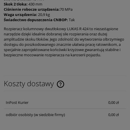
Skok 2 tłoka:
430 mm
Ciśnienie robocze urządzenia:
70 MPa
Waga urządzenia:
20,9 kg
Świadectwo dopuszczenia CNBOP:
Tak
Rozpieracz kolumnowy dwutłokowy LUKAS R 424 to niezastąpione
narzędzie dzięki idealnie dobranej sile rozpierania oraz dużej
amplitudzie skoku tłoków. Jego zdolność do wytworzenia olbrzymiego
dostępu do poszkodowanego znacznie ułatwia pracę ratownikom, a
specjalnie zaprojektowane końcówki krzyżowe gwarantują stabilne i
bezpieczne mocowanie rozpieracza na karoserii pojazdu.
Koszty dostawy
Cena nie zawiera ewentualnych kosztów płatności
InPost Kurier
0,00 zł
odbiór osobisty
(w siedzibie firmy)
0,00 zł