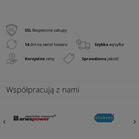
SSL
Bezpieczne zakupy
14
dni na zwrot towaru
Szybka
wysyłka
Korzystne
ceny
Sprawdzona
jakość
Współpracują z nami