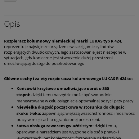
Opis
Rozpieracz kolumnowy niemieckiej marki LUKAS
typ R 424
,
reprezentuje największe urządzenie w całej gamie cylindrów
rozpierających dwutłokowych. Jego zastosowanie jest niezbędne w
sytuacjach, gdy konieczne jest stworzenie dużej przestrzeni
umożliwiającej dostęp do poszkodowanego.
Główne cechy i zalety rozpieracza kolumnowego LUKAS R 424 to:
Końcówki krzyżowe umożliwiające obrót o 360
stopni:
dzięki temu narzędzie może być swobodnie
manewrowane w celu osiągnięcia optymalnej pozycji przy pracy.
Niewielka długość początkowa w stosunku do długości
skoku tłoka: z
apewniając większą wszechstronność i możliwość
pracy w miejscach o ograniczonej przestrzeni.
Łatwa obsługa zaworem gwiaździstym:
dzięki temu,
operowanie narzędziem jest wygodne dla osób prawo- i
leworęcznych, bez konieczności forsowania nadgarstków.