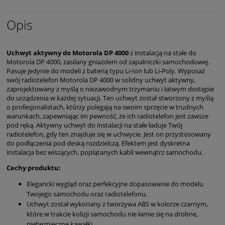
Opis
Uchwyt aktywny do Motorola DP 4000
z instalacją na stałe do
Motorola DP 4000, zasilany gniazdem od zapalniczki samochodowej.
Pasuje jedynie do modeli z baterią typu Li-Ion lub Li-Poly. Wyposaż
swój radiotelefon Motorola DP 4000 w solidny uchwyt aktywny,
zaprojektowany z myślą o niezawodnym trzymaniu i łatwym dostępie
do urządzenia w każdej sytuacji. Ten uchwyt został stworzony z myślą
o profesjonalistach, którzy polegają na swoim sprzęcie w trudnych
warunkach, zapewniając im pewność, że ich radiotelefon jest zawsze
pod ręką. Aktywny uchwyt do instalacji na stałe ładuje Twój
radiotelefon, gdy ten znajduje się w uchwycie. Jest on przystosowany
do podłączenia pod deską rozdzielczą. Efektem jest dyskretna
instalacja bez wiszących, poplątanych kabli wewnątrz samochodu.
Cechy produktu:
Elegancki wygląd oraz perfekcyjne dopasowanie do modelu
Twojego samochodu oraz radiotelefonu.
Uchwyt został wykonany z tworzywa ABS w kolorze czarnym,
które w trakcie kolizji samochodu nie łamie się na drobne,
niebezpieczne kawałki.