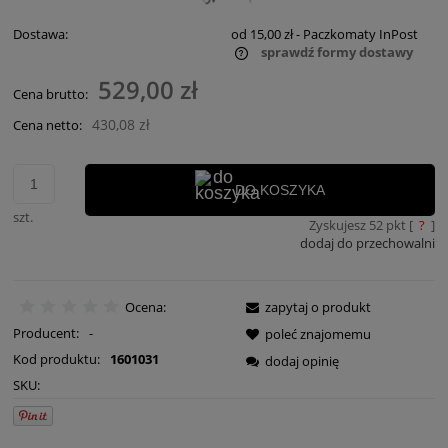
Dostawa:
od 15,00 zł
- Paczkomaty InPost
sprawdź formy dostawy
Cena nie zawiera ewentualnych kosztów płatności
529,00 zł
Cena brutto:
430,08 zł
Cena netto:
DO KOSZYKA
szt.
Zyskujesz
52
pkt [
?
]
dodaj do przechowalni
Ocena:
zapytaj o produkt
Producent:
-
poleć znajomemu
Kod produktu:
1601031
dodaj opinię
SKU: