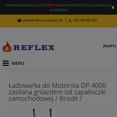
Darmowa dostawa już od
1000zł
na terenie Polski! (dotyczy wybranych
produktów)
sklep@reflex-nowysacz.pl
+48 789 205 305
(PUSTY)
Ładowarka do Motorola DP 4000
zasilana gniazdem od zapalniczki
samochodowej / Brodit /