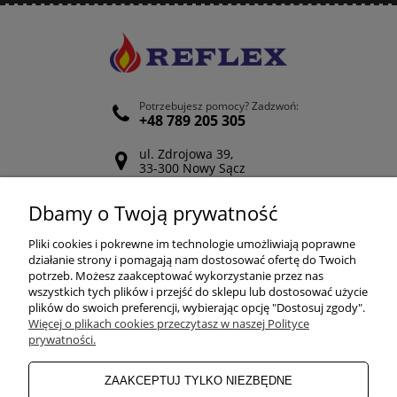
Potrzebujesz pomocy? Zadzwoń:
+48 789 205 305
ul. Zdrojowa 39,
33-300 Nowy Sącz
Odwiedź nasz Facebook
Dbamy o Twoją prywatność
POMOC
Pliki cookies i pokrewne im technologie umożliwiają poprawne
działanie strony i pomagają nam dostosować ofertę do Twoich
potrzeb. Możesz zaakceptować wykorzystanie przez nas
wszystkich tych plików i przejść do sklepu lub dostosować użycie
ZAKUPY
plików do swoich preferencji, wybierając opcję "Dostosuj zgody".
Więcej o plikach cookies przeczytasz w naszej Polityce
prywatności.
MOJE KONTO
ZAAKCEPTUJ TYLKO NIEZBĘDNE