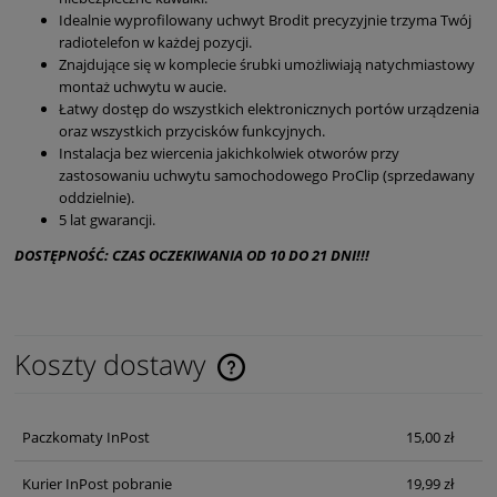
Idealnie wyprofilowany uchwyt Brodit precyzyjnie trzyma Twój
radiotelefon w każdej pozycji.
Znajdujące się w komplecie śrubki umożliwiają natychmiastowy
montaż uchwytu w aucie.
Łatwy dostęp do wszystkich elektronicznych portów urządzenia
oraz wszystkich przycisków funkcyjnych.
Instalacja bez wiercenia jakichkolwiek otworów przy
zastosowaniu uchwytu samochodowego ProClip (sprzedawany
oddzielnie).
5 lat gwarancji.
DOSTĘPNOŚĆ: CZAS OCZEKIWANIA OD 10 DO 21 DNI!!!
Koszty dostawy
Cena nie zawiera ewentualnych kosztów płatności
Paczkomaty InPost
15,00 zł
Kurier InPost pobranie
19,99 zł