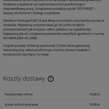
działania urządzenia i w razie konieczności poinformuje o
nieprawidłowej pracy. Urządzenie posiada przycisk TEST/RESET –
służący do kontroli i obsługi urządzenia.
Detektor FireAngel FA6115 jest łatwy w montażu oraz bardzo prosty w
obsłudze. Wystarczy przymocować go do sufitu w takich
pomieszczeniach jak korytarz, salon, jadalnia czy sypialnia itp.
Najwyższą jakość urządzenia potwierdza certyfikat zgodności z normą
EN14604:2005+AC:2008.
Czujnik posiada 10-letnią żywotność i 5-letni okres gwarancji.
Automatyczny układ poinformuje o końcu okresu trwałości i
konieczności wymiany na nowy.
Koszty dostawy
Cena nie zawiera ewentualnych kosztów płatności
Paczkomaty InPost
15,00 zł
Kurier InPost pobranie
19,99 zł