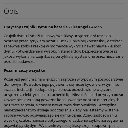
Opis
Optyczny Czujnik Dymu na baterie - FireAngel FA6115
Czujnik dymu FA6115 to najwyższej klasy urządzenie służące do
ochrony przed ryzykiem pożaru. Dzięki unikalnej konstrukcji, detektor
zapewnia szybką reakcję w momencie wykrycia nawet niewielkiej ilości
dymu. Potwierdzeniem wysokich standardów bezpieczeństwa oraz
jakości wykonania czujnika, są certyfikaty wystawione przez niezależne
ośrodki badawcze.
Pożar niszczy wszystko
Pożar jest jednym z największych zagrożeń w typowym gospodarstwie
domowym. Powodów jego pojawienia się może być wiele, w tym np.
zwarcie instalacji, niedopałek papierosa, pozostawione włączone
urządzenia elektryczne lub kuchenki itp. Niezależnie od przyczyn pożar
zawsze niesie za sobą poważne konsekwencje: od strat materialnych
po utratę zdrowia, a czasem nawet życia domowników. Szczególne
niebezpieczeństwo istnieje podczas snu, kiedy nie jesteśmy w stanie
zaobserwować pojawiającego się dymu/ognia. Dzięki zastosowaniu
wysokiej czułości sensora optycznego, urządzenie szybko zareaguje na
pojawiający się dym. Wyłącznie wysokiej klasy czujnik zapewni pełną