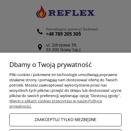
Potrzebujesz pomocy? Zadzwoń:
+48 789 205 305
ul. Zdrojowa 39,
33-300 Nowy Sącz
Odwiedź nasz Facebook
Dbamy o Twoją prywatność
POMOC
Pliki cookies i pokrewne im technologie umożliwiają poprawne
działanie strony i pomagają nam dostosować ofertę do Twoich
potrzeb. Możesz zaakceptować wykorzystanie przez nas
wszystkich tych plików i przejść do sklepu lub dostosować użycie
ZAKUPY
plików do swoich preferencji, wybierając opcję "Dostosuj zgody".
Więcej o plikach cookies przeczytasz w naszej Polityce
prywatności.
MOJE KONTO
ZAAKCEPTUJ TYLKO NIEZBĘDNE