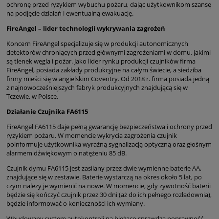
ochronę przed ryzykiem wybuchu pożaru, dając użytkownikom szansę
na podjęcie działań i ewentualną ewakuację.
FireAngel – lider technologii wykrywania zagrożeń
Koncern FireAngel specjalizuje się w produkcji autonomicznych
detektorów chroniących przed głównymi zagrożeniami w domu, jakimi
są tlenek węgla i pożar. Jako lider rynku produkcji czujników firma
FireAngel, posiada zakłady produkcyjne na całym świecie, a siedziba
firmy mieści się w angielskim Coventry. Od 2018 r. firma posiada jedną
z najnowocześniejszych fabryk produkcyjnych znajdującą się w
Tczewie, w Polsce.
Działanie Czujnika FA6115
FireAngel FA6115 daje pełną gwarancję bezpieczeństwa i ochrony przed
ryzykiem pożaru. W momencie wykrycia zagrożenia czujnik
poinformuje użytkownika wyraźną sygnalizacją optyczną oraz głośnym
alarmem dźwiękowym o natężeniu 85 dB.
Czujnik dymu FA6115 jest zasilany przez dwie wymienne baterie AA,
znajdujące się w zestawie. Baterie wystarczą na okres około 5 lat, po
czym należy je wymienić na nowe. W momencie, gdy żywotność baterii
będzie się kończyć czujnik przez 30 dni (aż do ich pełnego rozładownia),
będzie informować o konieczności ich wymiany.
Wbudowany system autokontroli na bieżąco sprawdza poprawność