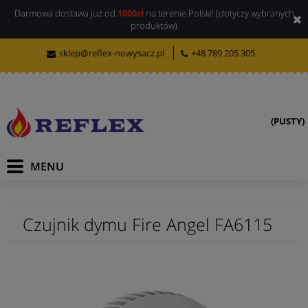
Darmowa dostawa już od
1000zł
na terenie Polski! (dotyczy wybranych
produktów)
sklep@reflex-nowysacz.pl
+48 789 205 305
(PUSTY)
Czujnik dymu Fire Angel FA6115