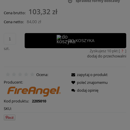
sprawdź formy dostawy
Cena nie zawiera ewentualnych kosztów płatności
103,32 zł
Cena brutto:
84,00 zł
Cena netto:
DO KOSZYKA
szt.
Zyskujesz
10
pkt [
?
]
dodaj do przechowalni
Ocena:
zapytaj o produkt
Producent:
poleć znajomemu
dodaj opinię
Kod produktu:
2205010
SKU: