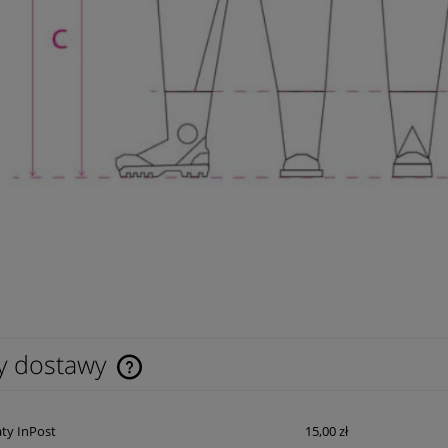
y dostawy
Cena nie zawiera ewentualnych kosztów
ty InPost
15,00 zł
płatności