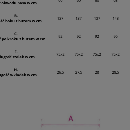
60
60
60
63
2 obwodu pasa w cm
B.
137
137
137
143
ość boku z butem w cm
C.
92
92
92
96
ć po kroku z butem w cm
F.
75x2
75x2
75x2
75x2
ługość szelek w cm
H.
26,5
27,5
28
28,5
ugość wkładek w cm