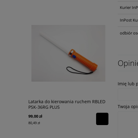
Kurier In
InPost Ku
odbiór os
Opini
Imię lub 
Latarka do kierowania ruchem RBLED
Rękawice d
Twoja opi
PSK-36RG PLUS
techniczne
99,00 zł
219,00 zł
80,49 zł
178,05 zł