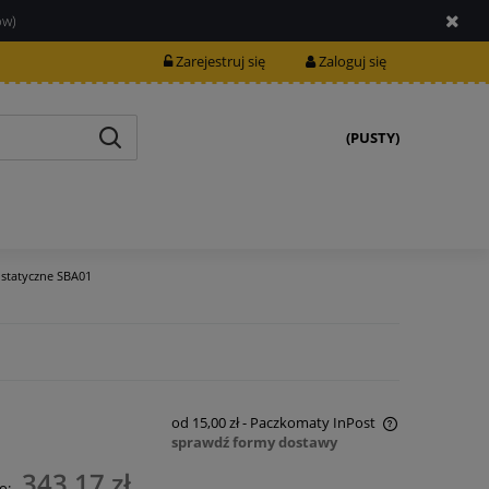
ów)
Zarejestruj się
Zaloguj się
(PUSTY)
ostatyczne SBA01
od 15,00 zł
- Paczkomaty InPost
sprawdź formy dostawy
Cena nie zawiera ewentualnych kosztów
343,17 zł
o: