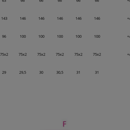
63
66
66
66
66
66
+
143
146
146
146
146
146
+
96
100
100
100
100
100
+
75x2
75x2
75x2
75x2
75x2
75x2
+
29
29,5
30
30,5
31
31