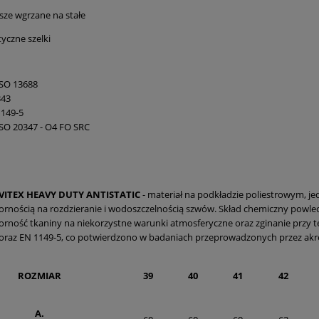
sze wgrzane na stałe
tyczne szelki
ISO 13688
343
1149-5
SO 20347 - O4 FO SRC
VITEX HEAVY DUTY ANTISTATIC
- materiał na podkładzie poliestrowym, j
rnością na rozdzieranie i wodoszczelnością szwów. Skład chemiczny powlec
rność tkaniny na niekorzystne warunki atmosferyczne oraz zginanie przy 
oraz EN 1149-5, co potwierdzono w badaniach przeprowadzonych przez akr
ROZMIAR
39
40
41
42
A.