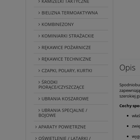
KAMIZELKI TAKTYCZNE
BIELIZNA TERMOAKTYWNA
KOMBINEZONY
KOMINIARKI STRAŻACKIE
RĘKAWICE POŻARNICZE
RĘKAWICE TECHNICZNE
Opis
CZAPKI, POLARY, KURTKI
ŚRODKI
Spodniobut
PIORĄCE/CZYSZCZĄCE
zapewniają
szerokiej 
UBRANIA KOSZAROWE
Cechy spe
UBRANIA SPECJALNE /
BOJOWE
właś
zwi
APARATY POWIETRZNE
wyg
OŚWIETLENIE / LATARKI /