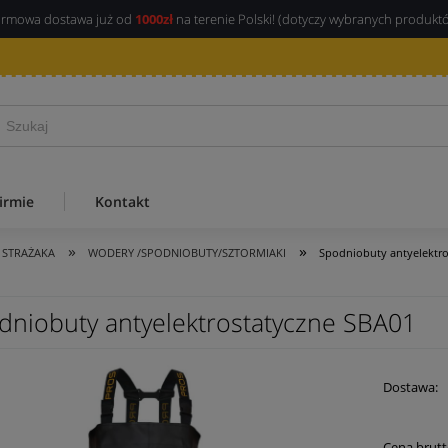
rmowa dostawa już od
1000zł
na terenie Polski! (dotyczy wybranych produkt
irmie
Kontakt
»
»
 STRAŻAKA
WODERY /SPODNIOBUTY/SZTORMIAKI
Spodniobuty antyelektr
dniobuty antyelektrostatyczne SBA01
Dostawa:
Cena brutt