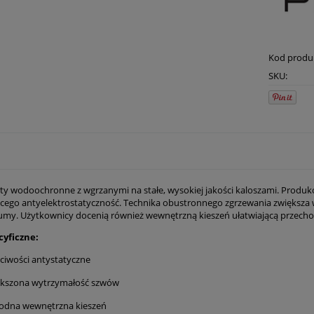
Kod produ
SKU:
y wodoochronne z wgrzanymi na stałe, wysokiej jakości kaloszami. Produ
cego antyelektrostatyczność. Technika obustronnego zgrzewania zwiększa
gumy. Użytkownicy docenią również wewnętrzną kieszeń ułatwiającą prze
cyficzne:
ciwości antystatyczne
ększona wytrzymałość szwów
odna wewnętrzna kieszeń