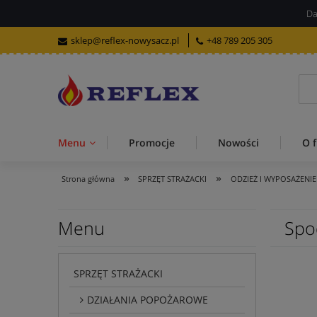
Da
sklep@reflex-nowysacz.pl
+48 789 205 305
Menu
Promocje
Nowości
O f
»
»
Strona główna
SPRZĘT STRAŻACKI
ODZIEŻ I WYPOSAŻENIE
Menu
Spo
SPRZĘT STRAŻACKI
DZIAŁANIA POPOŻAROWE