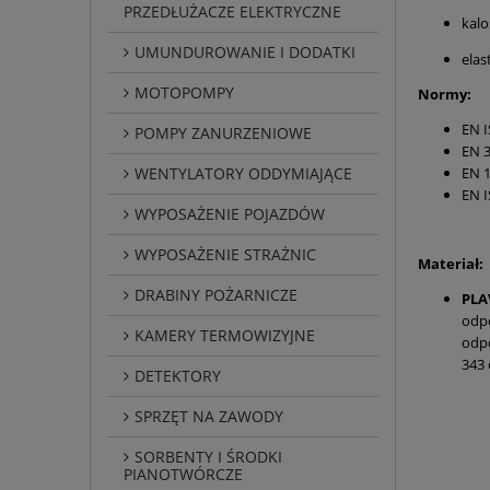
PRZEDŁUŻACZE ELEKTRYCZNE
kalo
UMUNDUROWANIE I DODATKI
elas
MOTOPOMPY
Normy:
EN 
POMPY ZANURZENIOWE
EN 
WENTYLATORY ODDYMIAJĄCE
EN 
EN I
WYPOSAŻENIE POJAZDÓW
WYPOSAŻENIE STRAŻNIC
Materiał:
DRABINY POŻARNICZE
PLA
odpo
KAMERY TERMOWIZYJNE
odpo
343 
DETEKTORY
SPRZĘT NA ZAWODY
SORBENTY I ŚRODKI
PIANOTWÓRCZE