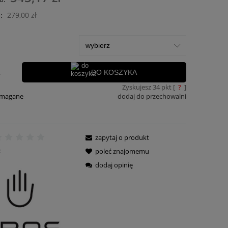
płatności
279,00 zł
:
.
DO KOSZYKA
Zyskujesz
34
pkt [
?
]
ymagane
dodaj do przechowalni
zapytaj o produkt
:
poleć znajomemu
dodaj opinię