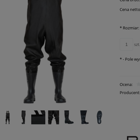
Cena netto
*
Rozmiar:
szt
*
- Pole w
Ocena:
Producent