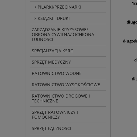
1/
PILARKI/PRZECINARKI
KSIĄŻKI I DRUKI
dług
ZARZĄDZANIE KRYZYSOWE/
OBRONA CYWILNA/ OCHRONA
LUDNOŚCI
długoś
SPECJALIZACJA KSRG
d
SPRZĘT MEDYCZNY
RATOWNICTWO WODNE
dł
RATOWNICTWO WYSOKOŚCIOWE
RATOWNICTWO DROGOWE I
TECHNICZNE
SPRZĘT RATOWNICZY I
POMOCNICZY
SPRZĘT ŁĄCZNOŚCI