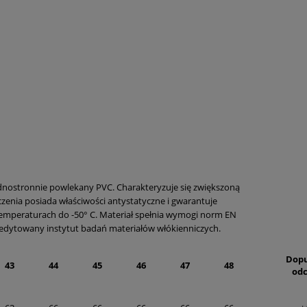
ednostronnie powlekany PVC. Charakteryzuje się zwiększoną
zenia posiada właściwości antystatyczne i gwarantuje
temperaturach do -50° C. Materiał spełnia wymogi norm EN
edytowany instytut badań materiałów włókienniczych.
Dopu
43
44
45
46
47
48
odc