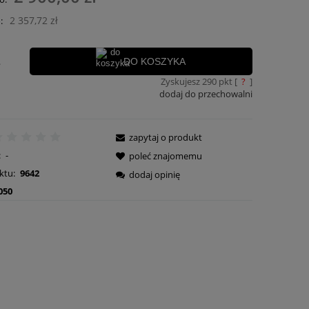
ości
2 357,72 zł
:
.
DO KOSZYKA
Zyskujesz
290
pkt [
?
]
dodaj do przechowalni
zapytaj o produkt
:
-
poleć znajomemu
ktu:
9642
dodaj opinię
050