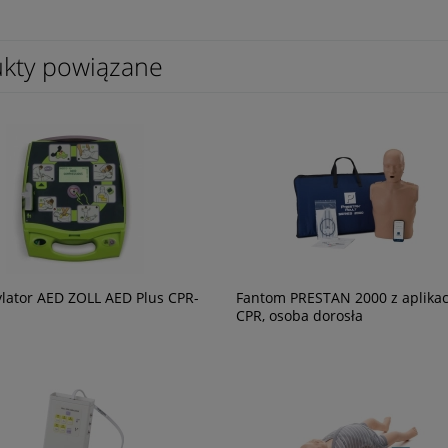
kty powiązane
o ratownictwa
Lampa robocza BearTrap
go Cestus Deep III PRO
1 564,71 zł
1 272,12 zł
ylator AED ZOLL AED Plus CPR-
Fantom PRESTAN 2000 z aplikac
CPR, osoba dorosła