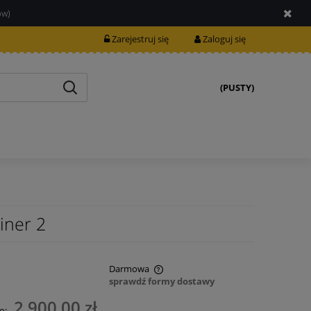
ów)
Zarejestruj się
Zaloguj się
(PUSTY)
iner 2
Darmowa
sprawdź formy dostawy
nie zawiera ewentualnych kosztów
2 900,00 zł
o: