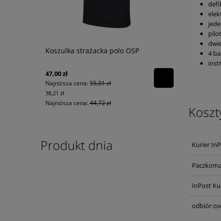
defi
elek
jede
pilo
dwie
Koszulka strażacka polo OSP
4 ba
inst
47,00 zł
Najniższa cena:
55,01 zł
38,21 zł
Najniższa cena:
44,72 zł
Koszt
Produkt dnia
Kurier In
Paczkoma
InPost Ku
odbiór os