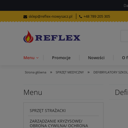
Da
sklep@reflex-nowysacz.pl
+48 789 205 305
Menu
Promocje
Nowości
O f
»
»
Strona główna
SPRZĘT MEDYCZNY
DEFIBRYLATORY SZKO
Menu
Def
SPRZĘT STRAŻACKI
ZARZĄDZANIE KRYZYSOWE/
OBRONA CYWILNA/ OCHRONA