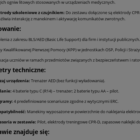
ich ogniw litowych stosowanych w urządzeniach medycznych.
ktrody szkoleniowe z czujnikiem:
Do zestawu dołączone są elektrody CPR-
liwia interakcję z manekinem i aktywację komunikatów zwrotnych.
owanie:
lenia z zakresu BLS/AED (Basic Life Support) dla firm i instytucji publicznych.
y Kwalifikowanej Pierwszej Pomocy (KPP) w jednostkach OSP, Policji i Straży 
kacja uczniów w ramach przedmiotów związanych z bezpieczeństwem i rat
try techniczne:
zaj urządzenia:
Trenażer AED (bez funkcji wyładowania).
lanie:
4 baterie typu C (R14) – trenażer; 2 baterie typu AA – pilot.
gramy:
4 predefiniowane scenariusze zgodne z wytycznymi ERC.
patybilność:
Manekiny wyposażone w powierzchnie do naklejania elektro
esoria w zestawie:
Pilot, elektrody treningowe CPR-D, zapasowe naklejki do
wie znajduje się: