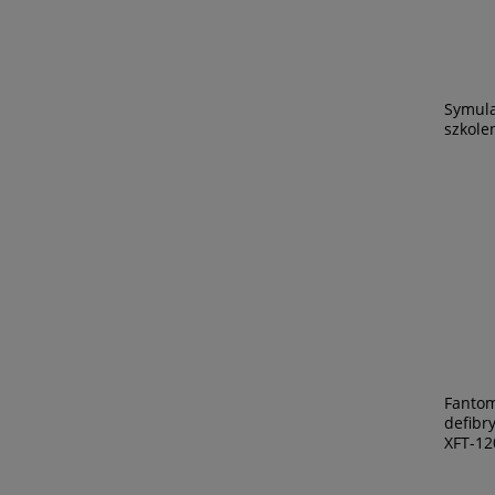
Symula
szkole
Fantom
defibr
XFT-12