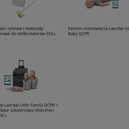
tor rytmów i elektrody
Fantom niemowlęcia Laerdal Lit
niowe do defibrylatorów ZOLL
Baby QCPR
y Laerdal Little Family QCPR +
ylator szkoleniowy Shenzhen
0C+