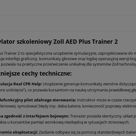
ylator szkoleniowy Zoll AED Plus Trainer 2
us Trainer 2 to specjalistyczne urządzenie symulacyjne, zaprojektowane do na
e interfejs graficzny, komunikaty głosowe oraz logikę operacyjną wersji bo
 pozwala na praktyczne przećwiczenie unikalnej dla systemów Zoll technolog
niejsze cechy techniczne:
ulacja Real CPR Help:
Urządzenie generuje komunikaty zwrotne dotyczące ja
re uciśnięcia”), co pozwala kursantom na naukę utrzymania prawidłowej głę
lofunkcyjny pilot zdalnego sterowania:
Instruktor może w czasie rzeczy
leniowe), symulować błędy (np. słaba bateria, konieczność poprawy elektr
na zgodność z interfejsem bojowym:
Trenażer posiada identyczny układ p
bia u kursantów pamięć wzrokową niezbędną w sytuacjach stresowych.
nomia eksploatacji:
Zasilanie odbywa się za pomocą standardowych baterii