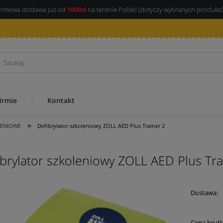
rmowa dostawa już od
1000zł
na terenie Polski! (dotyczy wybranych produkt
irmie
Kontakt
»
LENIOWE
Defibrylator szkoleniowy ZOLL AED Plus Trainer 2
ibrylator szkoleniowy ZOLL AED Plus Tra
Dostawa:
Cena 
Cena brutt