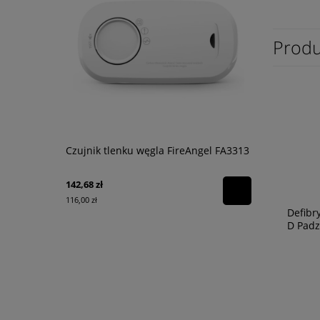
Produ
Czujnik tlenku węgla FireAngel FA3313
Rękawice d
techniczne
142,68 zł
219,00 zł
116,00 zł
178,05 zł
Defibr
D Padz