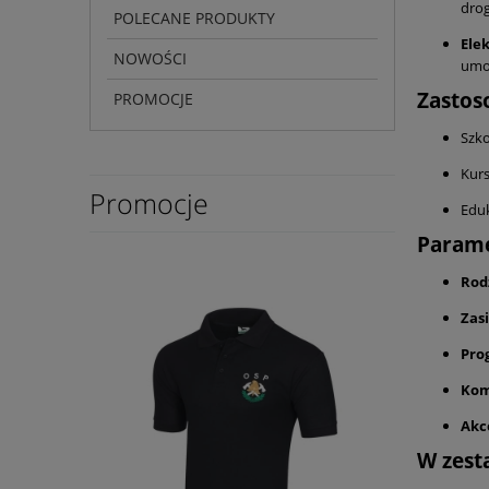
drog
POLECANE PRODUKTY
Ele
NOWOŚCI
umoż
Zastos
PROMOCJE
Szko
Kurs
Promocje
Edu
Parame
Rod
Zasi
Pro
Kom
Akc
W zesta