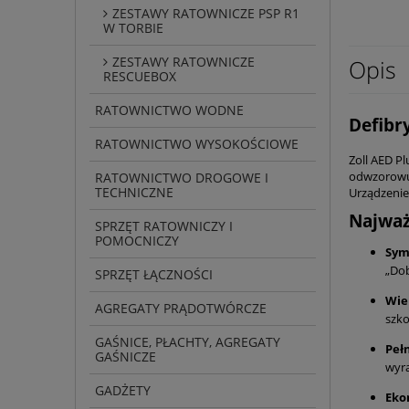
ZESTAWY RATOWNICZE PSP R1
W TORBIE
ZESTAWY RATOWNICZE
Opis
RESCUEBOX
RATOWNICTWO WODNE
Defibr
RATOWNICTWO WYSOKOŚCIOWE
Zoll AED Pl
odwzorowuj
RATOWNICTWO DROGOWE I
TECHNICZNE
Urządzenie
Najważ
SPRZĘT RATOWNICZY I
POMOCNICZY
Sym
„Dob
SPRZĘT ŁĄCZNOŚCI
Wie
AGREGATY PRĄDOTWÓRCZE
szko
GAŚNICE, PŁACHTY, AGREGATY
Peł
GAŚNICZE
wyra
GADŻETY
Eko