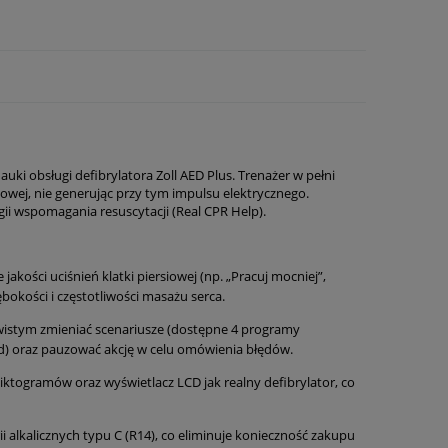
uki obsługi defibrylatora Zoll AED Plus. Trenażer w pełni
jowej, nie generując przy tym impulsu elektrycznego.
ii wspomagania resuscytacji (Real CPR Help).
kości uciśnień klatki piersiowej (np. „Pracuj mocniej”,
bokości i częstotliwości masażu serca.
wistym zmieniać scenariusze (dostępne 4 programy
od) oraz pauzować akcję w celu omówienia błędów.
iktogramów oraz wyświetlacz LCD jak realny defibrylator, co
 alkalicznych typu C (R14), co eliminuje konieczność zakupu