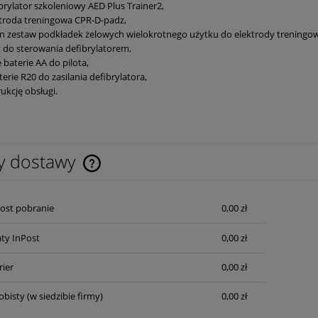
brylator szkoleniowy AED Plus Trainer2,
troda treningowa CPR-D-padz,
n zestaw podkładek żelowych wielokrotnego użytku do elektrody treningow
t do sterowania defibrylatorem,
 baterie AA do pilota,
terie R20 do zasilania defibrylatora,
rukcję obsługi.
y dostawy
Cena nie zawiera ewentualnych kosztów
Post pobranie
0,00 zł
płatności
ty InPost
0,00 zł
rier
0,00 zł
obisty
(w siedzibie firmy)
0,00 zł