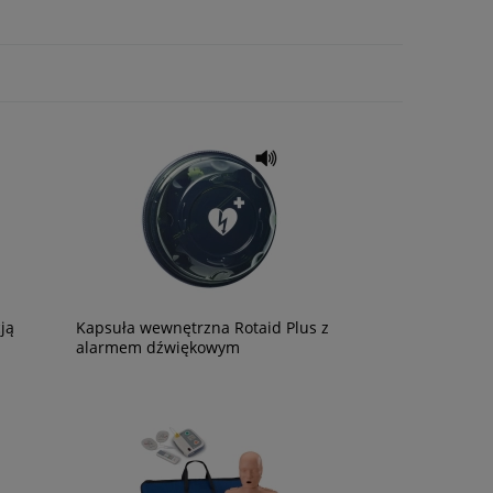
Półka na pachołki ostrzegawcze
Latarka sygnalizacy
430,50 zł
99,00 zł
350,00 zł
80,49 zł
ją
Kapsuła wewnętrzna Rotaid Plus z
alarmem dźwiękowym