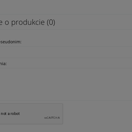
e o produkcie (0)
pseudonim:
nia: