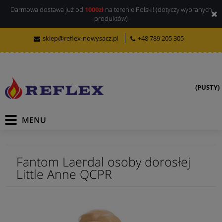
Darmowa dostawa już od
1000zł
na terenie Polski! (dotyczy wybranych
produktów)
sklep@reflex-nowysacz.pl
+48 789 205 305
(PUSTY)
Fantom Laerdal osoby dorosłej
Little Anne QCPR