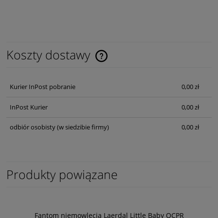
Koszty dostawy
Cena nie zawiera ewentualnych kosztów płatności
Kurier InPost pobranie
0,00 zł
InPost Kurier
0,00 zł
odbiór osobisty
(w siedzibie firmy)
0,00 zł
Produkty powiązane
Fantom niemowlęcia Laerdal Little Baby QCPR