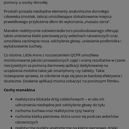
pomocy u osoby dorosłej.
Produkt posiada niezbędne elementy anatomiczne dorosłego
człowieka (mostek, żebra) umożliwiające zlokalizowanie miejsca
prawidłowego przyłożenia dłoni do wykonania „masażu serca”.
Manekin realistycznie odzwierciedla tors poszkodowanego oferując
także uniesienia klatki piersiowej przy wdechach ratowniczych oraz
umożliwia zaciśnięcie nosa, odchylenie głowy, uniesienie podbródka i
wyluksowanie żuchwy.
Co istotne, Little Anne z rozszerzeniem QCPR umożliwia
monitorowanie jakości prowadzonych zajęć i ocenę rezultatów w czasie
rzeczywistym za pomocą darmowej aplikacji dedykowanej na
urządzenia mobilne takie jak smartphony czy tablety. Takie
rozwiązanie sprawia, że szkolenie staje się jeszcze bardziej efektywne i
skuteczne. Działanie aplikacji można zobaczyć na poniższym filmiku.
Cechy manekina
realistyczna blokada dróg oddechowych – w celu ich
udrożnienia niezbędne jest odchylenie głowy do tyłu
ruchoma żuchwa oraz realistyczne rysy twarzy
ruchoma klatka piersiowa, która unosi się podczas wdechów
ratowniczych
realistyczne punkty anatomiczne na klatce piersiowej, dzięki