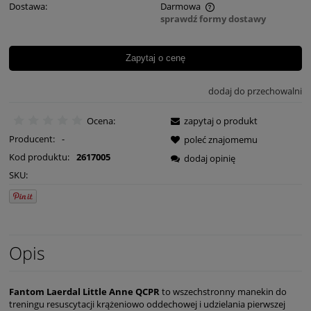
Dostawa:
Darmowa
sprawdź formy dostawy
Cena nie zawiera ewentualnych kosztów płatności
Zapytaj o cenę
dodaj do przechowalni
Ocena:
zapytaj o produkt
Producent:
-
poleć znajomemu
Kod produktu:
2617005
dodaj opinię
SKU:
Opis
Fantom Laerdal Little Anne QCPR
to wszechstronny manekin do
treningu resuscytacji krążeniowo oddechowej i udzielania pierwszej