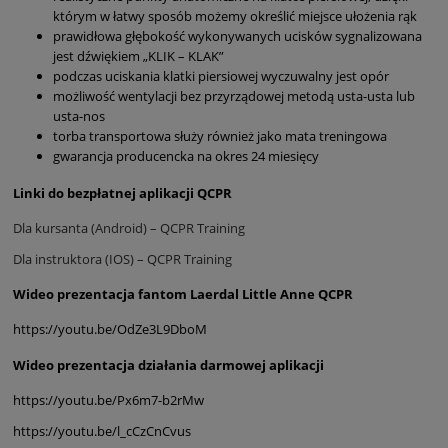
którym w łatwy sposób możemy określić miejsce ułożenia rąk
prawidłowa głębokość wykonywanych ucisków sygnalizowana
jest dźwiękiem „KLIK – KLAK”
podczas uciskania klatki piersiowej wyczuwalny jest opór
możliwość wentylacji bez przyrządowej metodą usta-usta lub
usta-nos
torba transportowa służy również jako mata treningowa
gwarancja producencka na okres 24 miesięcy
Linki do bezpłatnej aplikacji QCPR
Dla kursanta (Android) – QCPR Training
Dla instruktora (IOS) – QCPR Training
Wideo prezentacja fantom Laerdal Little Anne QCPR
https://youtu.be/OdZe3L9DboM
Wideo prezentacja działania darmowej aplikacji
https://youtu.be/Px6m7-b2rMw
https://youtu.be/l_cCzCnCvus