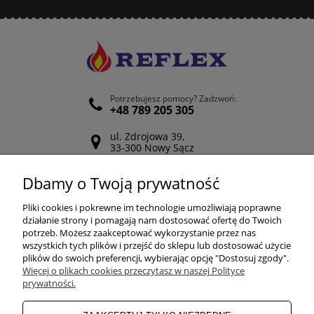
Potrzebujesz pomocy? Zadzwoń:
+48 789 205 305
ul. Zdrojowa 39,
33-300 Nowy Sącz
Odwiedź nasz Facebook
Dbamy o Twoją prywatność
POMOC
Pliki cookies i pokrewne im technologie umożliwiają poprawne
działanie strony i pomagają nam dostosować ofertę do Twoich
potrzeb. Możesz zaakceptować wykorzystanie przez nas
wszystkich tych plików i przejść do sklepu lub dostosować użycie
ZAKUPY
plików do swoich preferencji, wybierając opcję "Dostosuj zgody".
Więcej o plikach cookies przeczytasz w naszej Polityce
prywatności.
MOJE KONTO