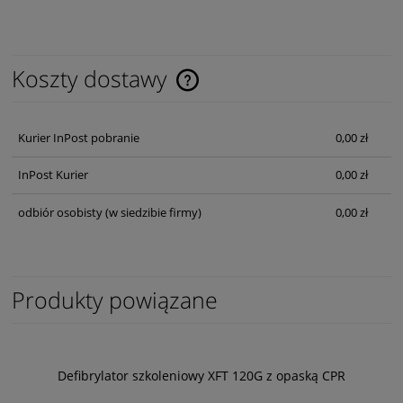
Koszty dostawy
Cena nie zawiera ewentualnych kosztów płatności
Kurier InPost pobranie
0,00 zł
InPost Kurier
0,00 zł
odbiór osobisty
(w siedzibie firmy)
0,00 zł
Produkty powiązane
Defibrylator szkoleniowy XFT 120G z opaską CPR