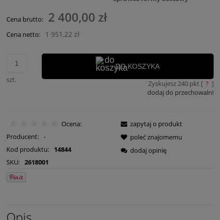
2 400,00 zł
Cena brutto:
1 951,22 zł
Cena netto:
DO KOSZYKA
szt.
Zyskujesz
240
pkt [
?
]
dodaj do przechowalni
Ocena:
zapytaj o produkt
Producent:
-
poleć znajomemu
Kod produktu:
14844
dodaj opinię
SKU:
2618001
Opis