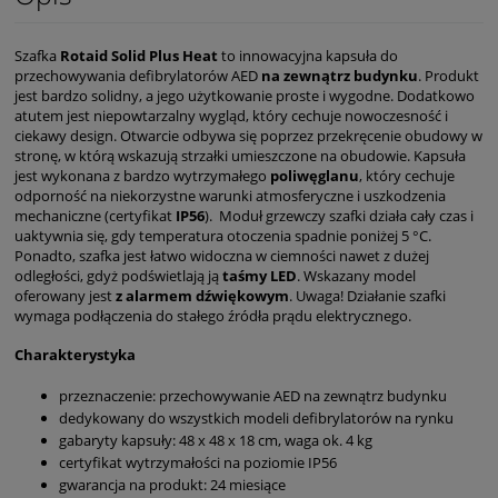
Szafka
Rotaid Solid Plus Heat
to innowacyjna kapsuła do
przechowywania defibrylatorów AED
na zewnątrz budynku
. Produkt
jest bardzo solidny, a jego użytkowanie proste i wygodne. Dodatkowo
atutem jest niepowtarzalny wygląd, który cechuje nowoczesność i
ciekawy design. Otwarcie odbywa się poprzez przekręcenie obudowy w
stronę, w którą wskazują strzałki umieszczone na obudowie. Kapsuła
jest wykonana z bardzo wytrzymałego
poliwęglanu
, który cechuje
odporność na niekorzystne warunki atmosferyczne i uszkodzenia
mechaniczne (certyfikat
IP56
). Moduł grzewczy szafki działa cały czas i
uaktywnia się, gdy temperatura otoczenia spadnie poniżej 5 °C.
Ponadto, szafka jest łatwo widoczna w ciemności nawet z dużej
odległości, gdyż podświetlają ją
taśmy LED
. Wskazany model
oferowany jest
z alarmem dźwiękowym
. Uwaga! Działanie szafki
wymaga podłączenia do stałego źródła prądu elektrycznego.
Charakterystyka
przeznaczenie: przechowywanie AED na zewnątrz budynku
dedykowany do wszystkich modeli defibrylatorów na rynku
gabaryty kapsuły: 48 x 48 x 18 cm, waga ok. 4 kg
certyfikat wytrzymałości na poziomie IP56
gwarancja na produkt: 24 miesiące