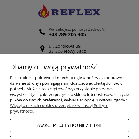
Potrzebujesz pomocy? Zadzwoń:
+48 789 205 305
ul. Zdrojowa 39,
33-300 Nowy Sącz
Odwiedź nasz Facebook
Dbamy o Twoją prywatność
POMOC
Pliki cookies i pokrewne im technologie umożliwiają poprawne
działanie strony i pomagają nam dostosować ofertę do Twoich
potrzeb. Możesz zaakceptować wykorzystanie przez nas
wszystkich tych plików i przejść do sklepu lub dostosować użycie
ZAKUPY
plików do swoich preferencji, wybierając opcję "Dostosuj zgody".
Więcej o plikach cookies przeczytasz w naszej Polityce
prywatności.
MOJE KONTO
ZAAKCEPTUJ TYLKO NIEZBĘDNE