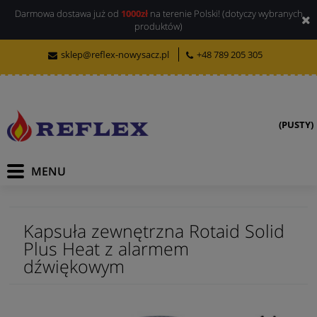
Darmowa dostawa już od
1000zł
na terenie Polski! (dotyczy wybranych
produktów)
sklep@reflex-nowysacz.pl
+48 789 205 305
(PUSTY)
Kapsuła zewnętrzna Rotaid Solid
Plus Heat z alarmem
dźwiękowym