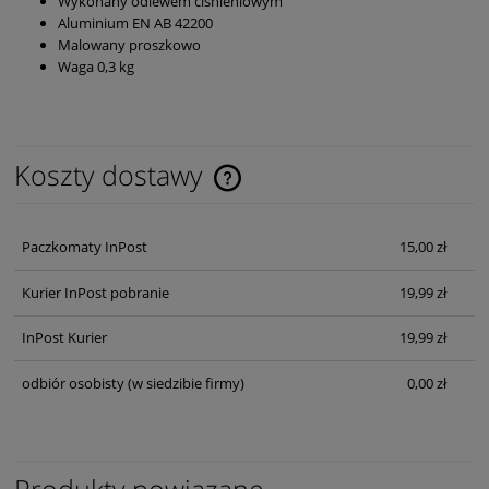
Wykonany odlewem ciśnieniowym
Aluminium EN AB 42200
Malowany proszkowo
Waga 0,3 kg
Koszty dostawy
Cena nie zawiera ewentualnych kosztów płatności
Paczkomaty InPost
15,00 zł
Kurier InPost pobranie
19,99 zł
InPost Kurier
19,99 zł
odbiór osobisty
(w siedzibie firmy)
0,00 zł
Produkty powiązane