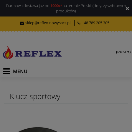
Darmowa dostawa już od
1000zł
na terenie Polski! (dotyczy wybranych
produktów)
sklep@reflex-nowysacz.pl
+48 789 205 305
(PUSTY)
Klucz sportowy