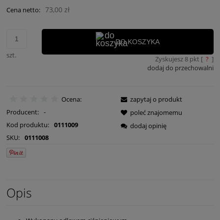
73,00 zł
Cena netto:
DO KOSZYKA
szt.
Zyskujesz
8
pkt [
?
]
dodaj do przechowalni
Ocena:
zapytaj o produkt
Producent:
-
poleć znajomemu
Kod produktu:
0111009
dodaj opinię
SKU:
0111008
Opis