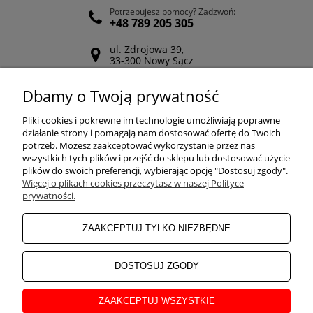
Potrzebujesz pomocy? Zadzwoń:
+48 789 205 305
ul. Zdrojowa 39,
33-300 Nowy Sącz
Odwiedź nasz Facebook
Dbamy o Twoją prywatność
POMOC
Pliki cookies i pokrewne im technologie umożliwiają poprawne
działanie strony i pomagają nam dostosować ofertę do Twoich
potrzeb. Możesz zaakceptować wykorzystanie przez nas
wszystkich tych plików i przejść do sklepu lub dostosować użycie
ZAKUPY
plików do swoich preferencji, wybierając opcję "Dostosuj zgody".
Więcej o plikach cookies przeczytasz w naszej Polityce
prywatności.
MOJE KONTO
ZAAKCEPTUJ TYLKO NIEZBĘDNE
INFORMACJE
DOSTOSUJ ZGODY
ZAAKCEPTUJ WSZYSTKIE
O NAS