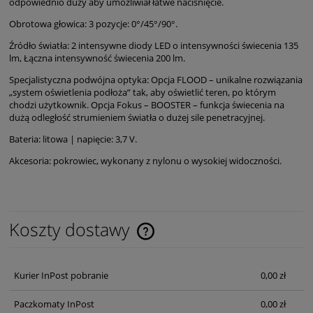
odpowiednio duży aby umożliwiał łatwe naciśnięcie.
Obrotowa głowica: 3 pozycje: 0°/45°/90°.
Źródło światła: 2 intensywne diody LED o intensywności świecenia 135
lm, Łączna intensywność świecenia 200 lm.
Specjalistyczna podwójna optyka: Opcja FLOOD – unikalne rozwiązania
„system oświetlenia podłoża” tak, aby oświetlić teren, po którym
chodzi użytkownik. Opcja Fokus – BOOSTER – funkcja świecenia na
dużą odległość strumieniem światła o dużej sile penetracyjnej.
Bateria: litowa | napięcie: 3,7 V.
Akcesoria: pokrowiec, wykonany z nylonu o wysokiej widoczności.
Koszty dostawy
Cena nie zawiera ewentualnych kosztów płatności
Kurier InPost pobranie
0,00 zł
Paczkomaty InPost
0,00 zł