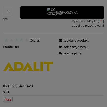
DO KOSZYKA
szt.
Zyskujesz
141
pkt [
?
]
dodaj do przechowalni
Ocena:
zapytaj o produkt
Producent:
poleć znajomemu
dodaj opinię
Kod produktu:
5405
SKU: