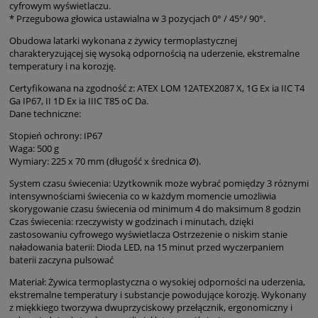
cyfrowym wyświetlaczu.
* Przegubowa głowica ustawialna w 3 pozycjach 0° / 45°/ 90°.
Obudowa latarki wykonana z żywicy termoplastycznej
charakteryzującej się wysoką odpornością na uderzenie, ekstremalne
temperatury i na korozję.
Certyfikowana na zgodność z: ATEX LOM 12ATEX2087 X, 1G Ex ia IIC T4
Ga IP67, II 1D Ex ia IIIC T85 oC Da.
Dane techniczne:
Stopień ochrony: IP67
Waga: 500 g
Wymiary: 225 x 70 mm (długość x średnica Ø).
System czasu świecenia: Użytkownik może wybrać pomiędzy 3 różnymi
intensywnościami świecenia co w każdym momencie umożliwia
skorygowanie czasu świecenia od minimum 4 do maksimum 8 godzin
Czas świecenia: rzeczywisty w godzinach i minutach, dzięki
zastosowaniu cyfrowego wyświetlacza Ostrzeżenie o niskim stanie
naładowania baterii: Dioda LED, na 15 minut przed wyczerpaniem
baterii zaczyna pulsować
Materiał: Żywica termoplastyczna o wysokiej odporności na uderzenia,
ekstremalne temperatury i substancje powodujące korozję. Wykonany
z miękkiego tworzywa dwuprzyciskowy przełącznik, ergonomiczny i