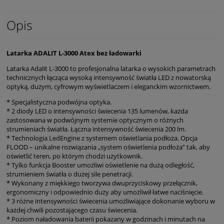
Opis
Latarka ADALIT L-3000 Atex bez ładowarki
Latarka Adalit L-3000 to profesjonalna latarka o wysokich parametrach
technicznych łącząca wysoką intensywność światła LED z nowatorską
optyką, dużym, cyfrowym wyświetlaczem i eleganckim wzornictwem.
* Specjalistyczna podwójna optyka.
* 2 diody LED o intensywności świecenia 135 lumenów, każda
zastosowana w podwójnym systemie optycznym o różnych
strumieniach światła. Łączna intensywność świecenia 200 lm.
* Technologia LedEngine z systemem oświetlania podłoża. Opcja
FLOOD – unikalne rozwiązania „system oświetlenia podłoża” tak, aby
oświetlić teren, po którym chodzi użytkownik.
* Tylko funkcja Booster umożliwi oświetlenie na dużą odległość,
strumieniem światła o dużej sile penetracji.
* Wykonany z miękkiego tworzywa dwuprzyciskowy przełącznik,
ergonomiczny i odpowiednio duży aby umożliwił łatwe naciśnięcie.
* 3 różne intensywności świecenia umożliwiające dokonanie wyboru w
każdej chwili pozostającego czasu świecenia.
* Poziom naładowania baterii pokazany w godzinach i minutach na