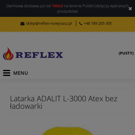
Darmowa dostawa już od
1000zł
na terenie Polski! (dotyczy wybranych
produktów)
sklep@reflex-nowysacz.pl
+48 789 205 305
(PUSTY)
Latarka ADALIT L-3000 Atex bez
ładowarki