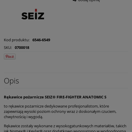
Kod produktu:
6546-6549
SKU:
0700018
Opis
Rękawice pożarnicze SEIZ® FIRE-FIGHTER ANATOMIC S
to rękawice pożarnicze dedykowane profesjonalistom, które
zapewniają wysoki poziom ochrony wraz z doskonałym czuciem,
chwytnością i wygodą.
Rękawice zostały wykonane z wysokogatunkowych materiałów, takich
jak Nomex® i Kevlar® oraz dodatkowo wyposażono w wodoodporną,