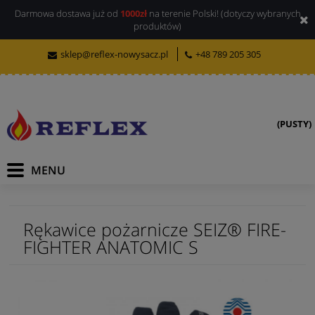
Darmowa dostawa już od
1000zł
na terenie Polski! (dotyczy wybranych
produktów)
sklep@reflex-nowysacz.pl
+48 789 205 305
(PUSTY)
Rękawice pożarnicze SEIZ® FIRE-
FIGHTER ANATOMIC S