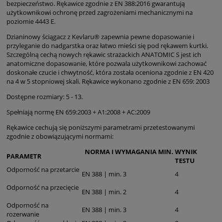
bezpieczeństwo. Rękawice zgodnie z EN 388:2016 gwarantują
użytkownikowi ochronę przed zagrożeniami mechanicznymi na
poziomie 4443 E.
Dzianinowy ściągacz z Kevlaru® zapewnia pewne dopasowanie i
przyleganie do nadgarstka oraz łatwo mieści się pod rękawem kurtki.
Szczególną cechą nowych rękawic strażackich ANATOMIC S jest ich
anatomiczne dopasowanie, które pozwala użytkownikowi zachować
doskonałe czucie i chwytność, która została oceniona zgodnie z EN 420
na 4 w 5 stopniowej skali. Rękawice wykonano zgodnie z EN 659: 2003
Dostępne rozmiary: 5 - 13.
Spełniają normę EN 659:2003 + A1:2008 + AC:2009
Rękawice cechują się poniższymi parametrami przetestowanymi
zgodnie z obowiązującymi normami:
NORMA I WYMAGANIA MIN.
WYNIK
PARAMETR
TESTU
Odporność na przetarcie
EN 388 | min. 3
4
Odporność na przecięcie
EN 388 | min. 2
4
Odporność na
EN 388 | min. 3
4
rozerwanie