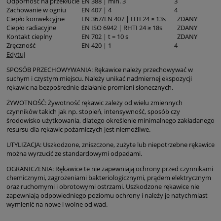
Odporność na przekłucie
EN 388 | min. 3
3
Zachowanie w ogniu
EN 407 | 4
4
Ciepło konwekcyjne
EN 367/EN 407 | HTI 24 ≥ 13s
ZDANY
Ciepło radiacyjne
EN ISO 6942 | RHTI 24 ≥ 18s
ZDANY
Kontakt cieplny
EN 702 | t = 10 s
ZDANY
Zręczność
EN 420 | 1
4
Edytuj
SPOSÓB PRZECHOWYWANIA: Rękawice należy przechowywać w
suchym i czystym miejscu. Należy unikać nadmiernej ekspozycji
rękawic na bezpośrednie działanie promieni słonecznych.
ŻYWOTNOŚĆ: Żywotność rękawic zależy od wielu zmiennych
czynników takich jak np. stopień, intensywność, sposób czy
środowisko użytkowania, dlatego określenie minimalnego zakładanego
resursu dla rękawic pożarniczych jest niemożliwe.
UTYLIZACJA: Uszkodzone, zniszczone, zużyte lub niepotrzebne rękawice
można wyrzucić ze standardowymi odpadami.
OGRANICZENIA: Rękawice te nie zapewniają ochrony przed czynnikami
chemicznymi, zagrożeniami bakteriologicznymi, prądem elektrycznym
oraz ruchomymi i obrotowymi ostrzami. Uszkodzone rękawice nie
zapewniają odpowiedniego poziomu ochrony i należy je natychmiast
wymienić na nowe i wolne od wad.