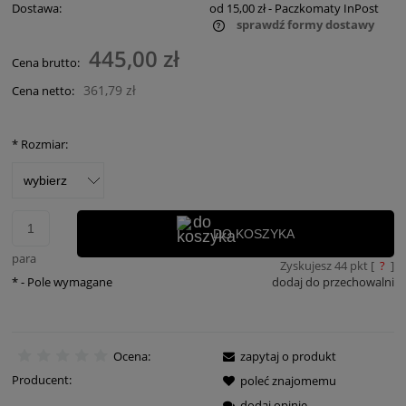
Dostawa:
od 15,00 zł
- Paczkomaty InPost
sprawdź formy dostawy
Cena nie zawiera ewentualnych kosztów płatności
445,00 zł
Cena brutto:
361,79 zł
Cena netto:
*
Rozmiar:
DO KOSZYKA
para
Zyskujesz
44
pkt [
?
]
*
- Pole wymagane
dodaj do przechowalni
Ocena:
zapytaj o produkt
Producent:
poleć znajomemu
dodaj opinię