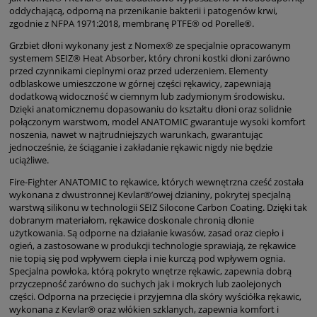
oddychającą, odporną na przenikanie bakterii i patogenów krwi,
zgodnie z NFPA 1971:2018, membranę PTFE® od Porelle®.
Grzbiet dłoni wykonany jest z Nomex® ze specjalnie opracowanym
systemem SEIZ® Heat Absorber, który chroni kostki dłoni zarówno
przed czynnikami cieplnymi oraz przed uderzeniem. Elementy
odblaskowe umieszczone w górnej części rękawicy, zapewniają
dodatkową widoczność w ciemnym lub zadymionym środowisku.
Dzięki anatomicznemu dopasowaniu do kształtu dłoni oraz solidnie
połączonym warstwom, model ANATOMIC gwarantuje wysoki komfort
noszenia, nawet w najtrudniejszych warunkach, gwarantując
jednocześnie, że ściąganie i zakładanie rękawic nigdy nie będzie
uciążliwe.
Fire-Fighter ANATOMIC to rękawice, których wewnętrzna cześć została
wykonana z dwustronnej Kevlar®’owej dzianiny, pokrytej specjalną
warstwą silikonu w technologii SEIZ Silocone Carbon Coating. Dzięki tak
dobranym materiałom, rękawice doskonale chronią dłonie
użytkowania. Są odporne na działanie kwasów, zasad oraz ciepło i
ogień, a zastosowane w produkcji technologie sprawiają, że rękawice
nie topią się pod wpływem ciepła i nie kurczą pod wpływem ognia.
Specjalna powłoka, którą pokryto wnętrze rękawic, zapewnia dobrą
przyczepność zarówno do suchych jak i mokrych lub zaolejonych
części. Odporna na przecięcie i przyjemna dla skóry wyściółka rękawic,
wykonana z Kevlar® oraz włókien szklanych, zapewnia komfort i