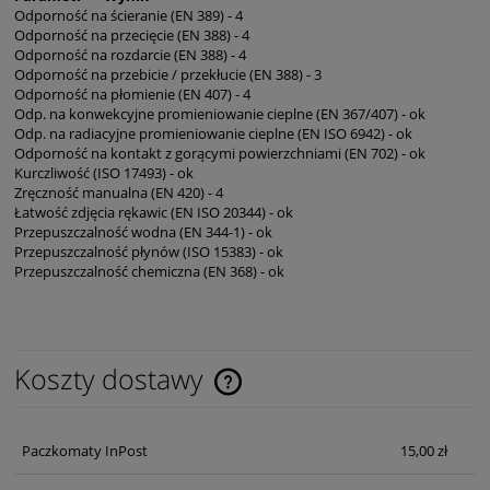
Odporność na ścieranie (EN 389) - 4
Odporność na przecięcie (EN 388) - 4
Odporność na rozdarcie (EN 388) - 4
Odporność na przebicie / przekłucie (EN 388) - 3
Odporność na płomienie (EN 407) - 4
Odp. na konwekcyjne promieniowanie cieplne (EN 367/407) - ok
Odp. na radiacyjne promieniowanie cieplne (EN ISO 6942) - ok
Odporność na kontakt z gorącymi powierzchniami (EN 702) - ok
Kurczliwość (ISO 17493) - ok
Zręczność manualna (EN 420) - 4
Łatwość zdjęcia rękawic (EN ISO 20344) - ok
Przepuszczalność wodna (EN 344-1) - ok
Przepuszczalność płynów (ISO 15383) - ok
Przepuszczalność chemiczna (EN 368) - ok
Koszty dostawy
Cena nie zawiera ewentualnych kosztów płatności
Paczkomaty InPost
15,00 zł