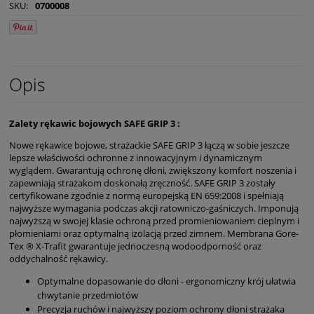
SKU:
0700008
Opis
Zalety rękawic bojowych SAFE GRIP 3 :
Nowe rękawice bojowe, strażackie SAFE GRIP 3 łączą w sobie jeszcze
lepsze właściwości ochronne z innowacyjnym i dynamicznym
wyglądem. Gwarantują ochronę dłoni, zwiększony komfort noszenia i
zapewniają strażakom doskonałą zręczność. SAFE GRIP 3 zostały
certyfikowane zgodnie z normą europejską EN 659:2008 i spełniają
najwyższe wymagania podczas akcji ratowniczo-gaśniczych. Imponują
najwyższą w swojej klasie ochroną przed promieniowaniem cieplnym i
płomieniami oraz optymalną izolacją przed zimnem. Membrana Gore-
Tex ® X-Trafit gwarantuje jednoczesną wodoodporność oraz
oddychalność rękawicy.
Optymalne dopasowanie do dłoni - ergonomiczny krój ułatwia
chwytanie przedmiotów
Precyzja ruchów i najwyższy poziom ochrony dłoni strażaka