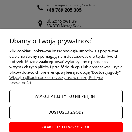
Potrzebujesz pomocy? Zadzwoń:
+48 789 205 305
ul. Zdrojowa 39,
33-300 Nowy Sącz
Odwiedź nasz Facebook
Dbamy o Twoją prywatność
POMOC
Pliki cookies i pokrewne im technologie umożliwiają poprawne
działanie strony i pomagają nam dostosować ofertę do Twoich
potrzeb. Możesz zaakceptować wykorzystanie przez nas
wszystkich tych plików i przejść do sklepu lub dostosować użycie
ZAKUPY
plików do swoich preferencji, wybierając opcję "Dostosuj zgody".
Więcej o plikach cookies przeczytasz w naszej Polityce
prywatności.
MOJE KONTO
ZAAKCEPTUJ TYLKO NIEZBĘDNE
INFORMACJE
DOSTOSUJ ZGODY
ZAAKCEPTUJ WSZYSTKIE
O NAS