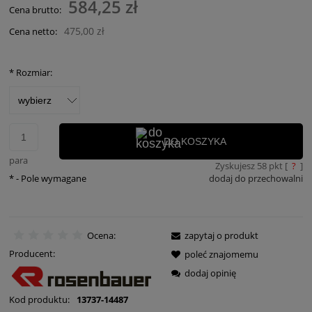
584,25 zł
Cena brutto:
475,00 zł
Cena netto:
*
Rozmiar:
DO KOSZYKA
para
Zyskujesz
58
pkt [
?
]
*
- Pole wymagane
dodaj do przechowalni
Ocena:
zapytaj o produkt
Producent:
poleć znajomemu
dodaj opinię
Kod produktu:
13737-14487