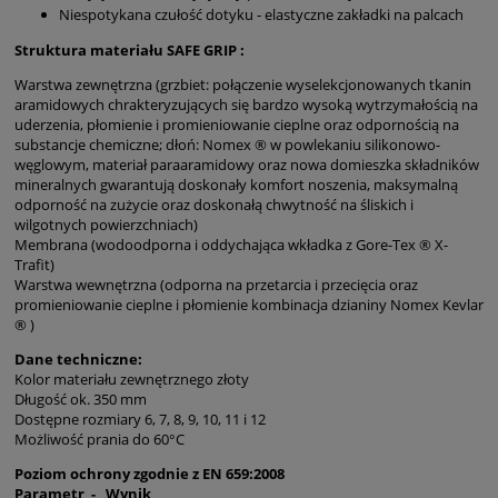
Niespotykana czułość dotyku - elastyczne zakładki na palcach
Struktura materiału SAFE GRIP :
Warstwa zewnętrzna (grzbiet: połączenie wyselekcjonowanych tkanin
aramidowych chrakteryzujących się bardzo wysoką wytrzymałością na
uderzenia, płomienie i promieniowanie cieplne oraz odpornością na
substancje chemiczne; dłoń: Nomex ® w powlekaniu silikonowo-
węglowym, materiał paraaramidowy oraz nowa domieszka składników
mineralnych gwarantują doskonały komfort noszenia, maksymalną
odporność na zużycie oraz doskonałą chwytność na śliskich i
wilgotnych powierzchniach)
Membrana (wodoodporna i oddychająca wkładka z Gore-Tex ® X-
Trafit)
Warstwa wewnętrzna (odporna na przetarcia i przecięcia oraz
promieniowanie cieplne i płomienie kombinacja dzianiny Nomex Kevlar
® )
Dane techniczne:
Kolor materiału zewnętrznego złoty
Długość ok. 350 mm
Dostępne rozmiary 6, 7, 8, 9, 10, 11 i 12
Możliwość prania do 60°C
Poziom ochrony zgodnie z EN 659:2008
Parametr - Wynik