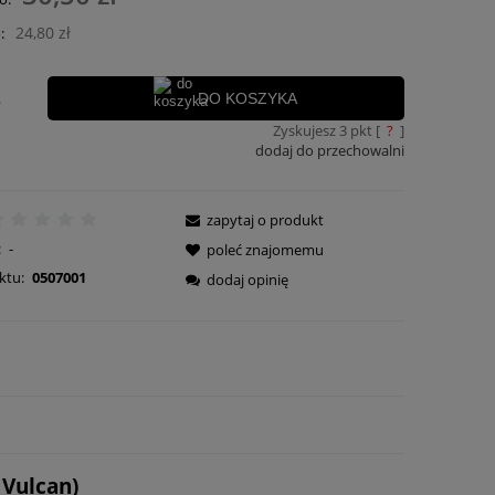
płatności
24,80 zł
:
.
DO KOSZYKA
Zyskujesz
3
pkt [
?
]
dodaj do przechowalni
zapytaj o produkt
:
-
poleć znajomemu
ktu:
0507001
dodaj opinię
 Vulcan)