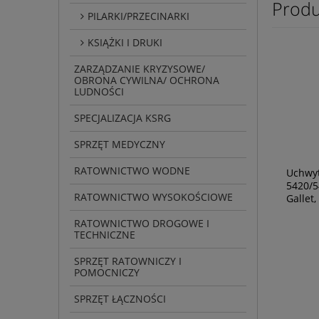
Produ
PILARKI/PRZECINARKI
KSIĄŻKI I DRUKI
ZARZĄDZANIE KRYZYSOWE/
OBRONA CYWILNA/ OCHRONA
LUDNOŚCI
SPECJALIZACJA KSRG
SPRZĘT MEDYCZNY
RATOWNICTWO WODNE
Uchwyt
5420/
RATOWNICTWO WYSOKOŚCIOWE
Gallet
RATOWNICTWO DROGOWE I
TECHNICZNE
SPRZĘT RATOWNICZY I
POMOCNICZY
SPRZĘT ŁĄCZNOŚCI