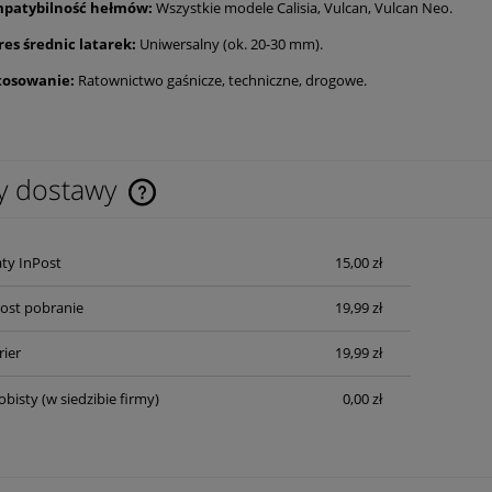
patybilność hełmów:
Wszystkie modele Calisia,
Vulcan,
Vulcan Neo.
res średnic latarek:
Uniwersalny (ok.
20-30 mm).
tosowanie:
Ratownictwo gaśnicze,
techniczne,
drogowe.
y dostawy
Cena nie zawiera ewentualnych kosztów
ty InPost
15,00 zł
płatności
Post pobranie
19,99 zł
rier
19,99 zł
obisty
(w siedzibie firmy)
0,00 zł