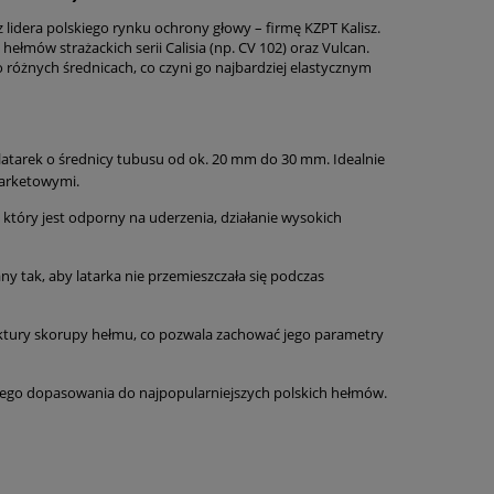
lidera polskiego rynku ochrony głowy – firmę KZPT Kalisz.
ełmów strażackich serii Calisia (np.
CV 102) oraz Vulcan.
 różnych średnicach,
co czyni go najbardziej elastycznym
atarek o średnicy tubusu od ok.
20 mm do 30 mm.
Idealnie
arketowymi.
który jest odporny na uderzenia,
działanie wysokich
ny tak,
aby latarka nie przemieszczała się podczas
ktury skorupy hełmu,
co pozwala zachować jego parametry
go dopasowania do najpopularniejszych polskich hełmów.