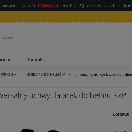
rmowa dostawa już od
1000zł
na terenie Polski! (dotyczy wybranych produkt
irmie
Kontakt
»
»
 STRAŻAKA
AKCESORIA DO HEŁMÓW
Uniwersalny uchwyt latarek do hełm
wersalny uchwyt latarek do hełmu KZPT
Dostawa:
Cena brutt