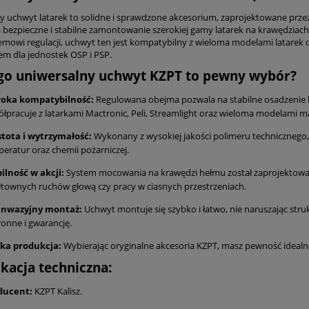
y uchwyt latarek to solidne i sprawdzone akcesorium,
zaprojektowane przez 
 bezpieczne i stabilne zamontowanie szerokiej gamy latarek na krawędziach h
emowi regulacji,
uchwyt ten jest kompatybilny z wieloma modelami latarek o
em dla jednostek OSP i PSP.
go uniwersalny uchwyt KZPT to pewny wybór?
roka kompatybilność:
Regulowana obejma pozwala na stabilne osadzenie l
łpracuje z latarkami Mactronic,
Peli,
Streamlight oraz wieloma modelami m
stota i wytrzymałość:
Wykonany z wysokiej jakości polimeru technicznego,
eratur oraz chemii pożarniczej.
ilność w akcji:
System mocowania na krawędzi hełmu został zaprojektowa
townych ruchów głową czy pracy w ciasnych przestrzeniach.
inwazyjny montaż:
Uchwyt montuje się szybko i łatwo,
nie naruszając stru
onne i gwarancję.
ska produkcja:
Wybierając oryginalne akcesoria KZPT,
masz pewność idealne
ikacja techniczna:
ducent:
KZPT Kalisz.