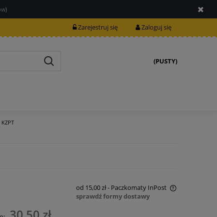
ów)
Zarejestruj się
Zaloguj się
(PUSTY)
u KZPT
od 15,00 zł
- Paczkomaty InPost
sprawdź formy dostawy
Cena nie zawiera ewentualnych kosztów
30,50 zł
o: