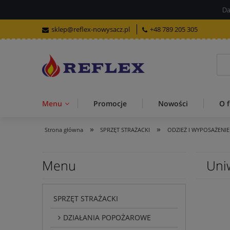
Da
sklep@reflex-nowysacz.pl
+48 789 205 305
Menu
Promocje
Nowości
O f
»
»
Strona główna
SPRZĘT STRAŻACKI
ODZIEŻ I WYPOSAŻENIE
Menu
Uni
SPRZĘT STRAŻACKI
DZIAŁANIA POPOŻAROWE