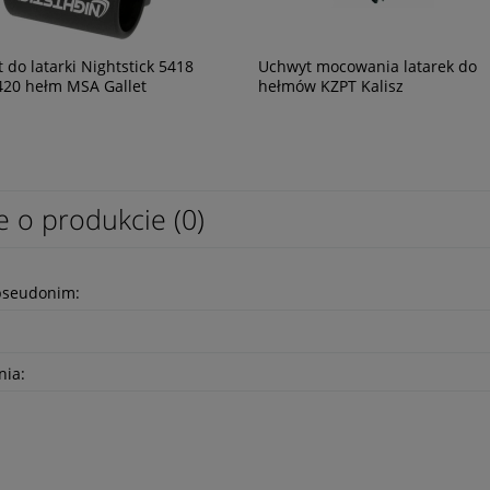
 do latarki Nightstick 5418
Uchwyt mocowania latarek do
420 hełm MSA Gallet
hełmów KZPT Kalisz
e o produkcie (0)
pseudonim:
nia: