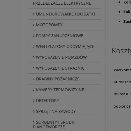
Kom
PRZEDŁUŻACZE ELEKTRYCZNE
Zak
UMUNDUROWANIE I DODATKI
Zas
MOTOPOMPY
POMPY ZANURZENIOWE
WENTYLATORY ODDYMIAJĄCE
Koszt
WYPOSAŻENIE POJAZDÓW
WYPOSAŻENIE STRAŻNIC
Paczkoma
DRABINY POŻARNICZE
Kurier In
KAMERY TERMOWIZYJNE
InPost Ku
DETEKTORY
odbiór os
SPRZĘT NA ZAWODY
SORBENTY I ŚRODKI
PIANOTWÓRCZE