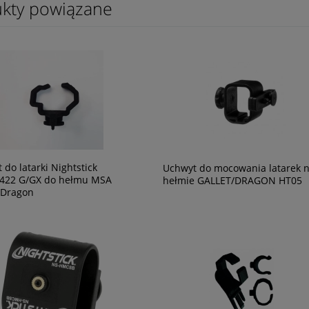
kty powiązane
 do latarki Nightstick
Uchwyt do mocowania latarek 
5422 G/GX do hełmu MSA
hełmie GALLET/DRAGON HT05
, Dragon