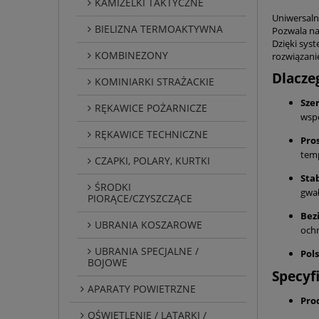
KAMIZELKI TAKTYCZNE
Uniwersaln
BIELIZNA TERMOAKTYWNA
Pozwala na
Dzięki syst
KOMBINEZONY
rozwiązani
Dlacze
KOMINIARKI STRAŻACKIE
Sze
RĘKAWICE POŻARNICZE
wspó
RĘKAWICE TECHNICZNE
Pro
temp
CZAPKI, POLARY, KURTKI
Stab
ŚRODKI
gwał
PIORĄCE/CZYSZCZĄCE
Bez
UBRANIA KOSZAROWE
ochr
UBRANIA SPECJALNE /
Pol
BOJOWE
Specyf
APARATY POWIETRZNE
Pro
OŚWIETLENIE / LATARKI /