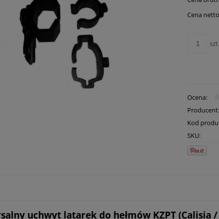
Cena netto
szt
Ocena:
Producent
Kod produ
SKU:
salny uchwyt latarek do hełmów KZPT (Calisia /