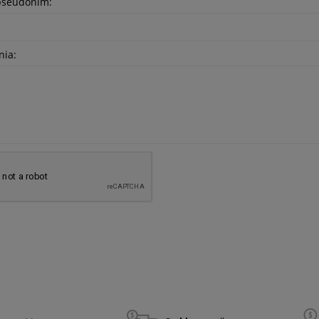
pseudonim:
nia:
asadkowa MAKROS DN 4084
Czujnik tlenku węgla FireAngel FA33
142,68 zł
116,00 zł