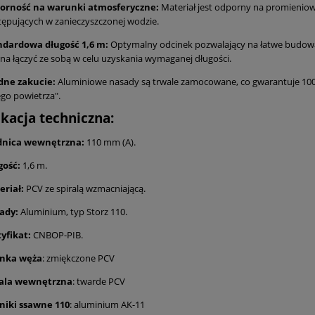
orność na warunki atmosferyczne:
Materiał jest odporny na promieniow
ępujących w zanieczyszczonej wodzie.
ndardowa długość 1,6 m:
Optymalny odcinek pozwalający na łatwe budowanie
a łączyć ze sobą w celu uzyskania wymaganej długości.
idne zakucie:
Aluminiowe nasady są trwale zamocowane, co gwarantuje 100%
go powietrza".
ikacja techniczna:
dnica wewnętrzna:
110 mm (A).
gość:
1,6 m.
eriał:
PCV ze spiralą wzmacniającą.
ady:
Aluminium, typ Storz 110.
yfikat:
CNBOP-PIB.
anka węża
: zmiękczone PCV
rala wewnętrzna
: twarde PCV
zniki ssawne 110
: aluminium AK-11