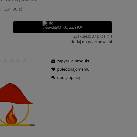
ra ewentualnych kosztów
304,00 zł
:
.
DO KOSZYKA
Zyskujesz
37
pkt [
?
]
dodaj do przechowalni
zapytaj o produkt
:
poleć znajomemu
dodaj opinię