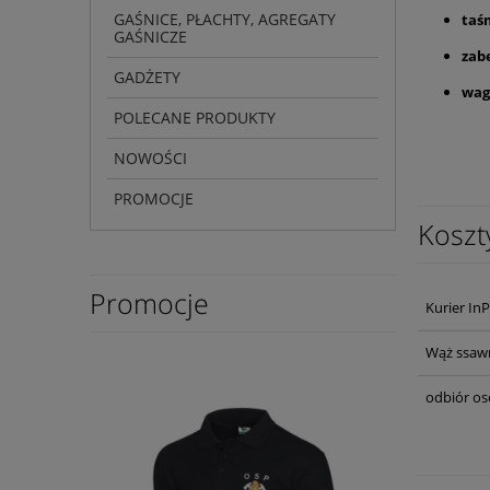
GAŚNICE, PŁACHTY, AGREGATY
taś
GAŚNICZE
zab
GADŻETY
wag
POLECANE PRODUKTY
NOWOŚCI
PROMOCJE
Koszt
Promocje
Kurier In
Wąż ssawn
odbiór os