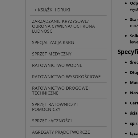
Odp
wyst
KSIĄŻKI I DRUKI
Sta
ZARZĄDZANIE KRYZYSOWE/
możn
OBRONA CYWILNA/ OCHRONA
LUDNOŚCI
Sol
lewe
SPECJALIZACJA KSRG
Specyf
SPRZĘT MEDYCZNY
Śre
RATOWNICTWO WODNE
Dłu
RATOWNICTWO WYSOKOŚCIOWE
Mat
RATOWNICTWO DROGOWE I
TECHNICZNE
Nas
Cert
SPRZĘT RATOWNICZY I
POMOCNICZY
ści
SPRZĘT ŁĄCZNOŚCI
spi
AGREGATY PRĄDOTWÓRCZE
łąc