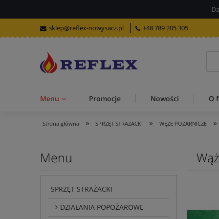
Da
sklep@reflex-nowysacz.pl
+48 789 205 305
Menu
Promocje
Nowości
O f
»
»
»
Strona główna
SPRZĘT STRAŻACKI
WĘŻE POŻARNICZE
Menu
Wąż
SPRZĘT STRAŻACKI
DZIAŁANIA POPOŻAROWE