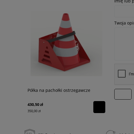
Imię lub 
Twoja opi
Półka na pachołki ostrzegawcze
Drabina n
wyślij
430,50 zł
1 814,25 zł
350,00 zł
1 475,00 zł