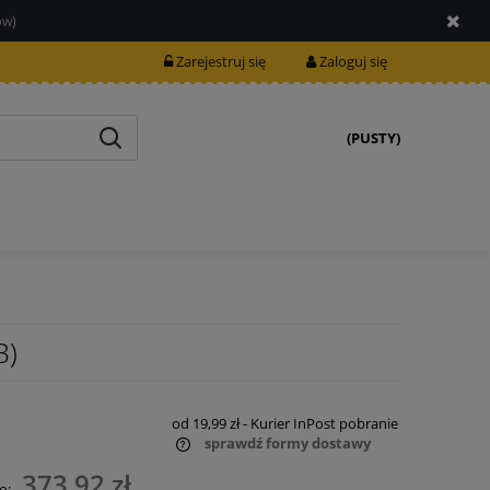
ów)
Zarejestruj się
Zaloguj się
(PUSTY)
B)
od 19,99 zł
- Kurier InPost pobranie
sprawdź formy dostawy
373,92 zł
o: