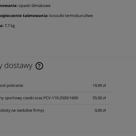
mowanie
: opaski ślimakowe
ezpieczenie taśmowania:
koszulki termokurczliwe
a:
7,7 kg
y dostawy
Cena nie zawiera ewentualnych kosztów
Post pobranie
19,99 zł
płatności
y sportowy czeski oraz PCV-110-2500/1600
55,00 zł
obisty
(w siedzibie firmy)
0,00 zł