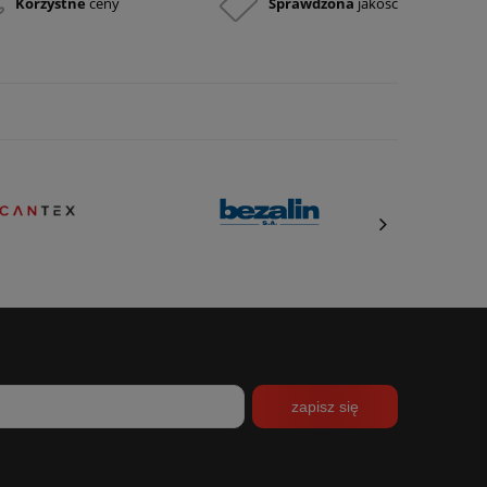
Korzystne
ceny
Sprawdzona
jakość
zapisz się