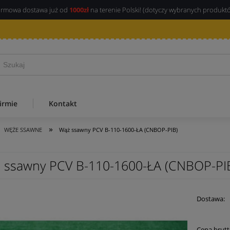
rmowa dostawa już od
1000zł
na terenie Polski! (dotyczy wybranych produkt
irmie
Kontakt
»
WĘŻE SSAWNE
Wąż ssawny PCV B-110-1600-ŁA (CNBOP-PIB)
 ssawny PCV B-110-1600-ŁA (CNBOP-PI
Dostawa:
Cena brutt