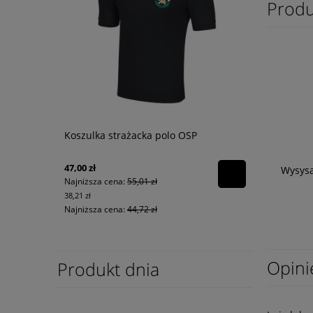
Produ
Koszulka strażacka polo OSP
47,00 zł
Wysysa
Najniższa cena:
55,01 zł
38,21 zł
Najniższa cena:
44,72 zł
Opini
Produkt dnia