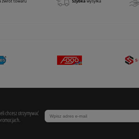
a zwrot towaru
Szybka
wysyłka
żeli chcesz otrzymywać
promocjach.