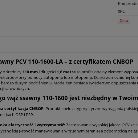
Kod produ
SKU:
awny PCV 110-1600-ŁA – z certyfikatem CNBOP
y o średnicy
110 mm
i długości
1,6 metra
to profesjonalny element wyposaż
ch źródeł przy pomocy autopomp lub motopomp. Dzięki wzmocnionej konstru
 bardzo dużym podciśnieniu. Model ten posiada świadectwo dopuszczenia
cji ratowniczych.
go wąż ssawny 110-1600 jest niezbędny w Twoim
na certyfikacja CNBOP:
Produkt spełnia rygorystyczne wymagania polskiej 
ostkach OSP i PSP.
oka elastyczność i wytrzymałość:
Zastosowanie wysokiej jakości PCV ze
tycznością (łatwość manewrowania w trudnym terenie) a odpornością na zgni