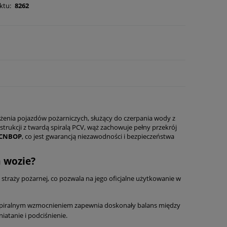
ktu:
8262
enia pojazdów pożarniczych, służący do czerpania wody z
kcji z twardą spiralą PCV, wąż zachowuje pełny przekrój
CNBOP
, co jest gwarancją niezawodności i bezpieczeństwa
 wozie?
straży pożarnej, co pozwala na jego oficjalne użytkowanie w
 spiralnym wzmocnieniem zapewnia doskonały balans między
atanie i podciśnienie.